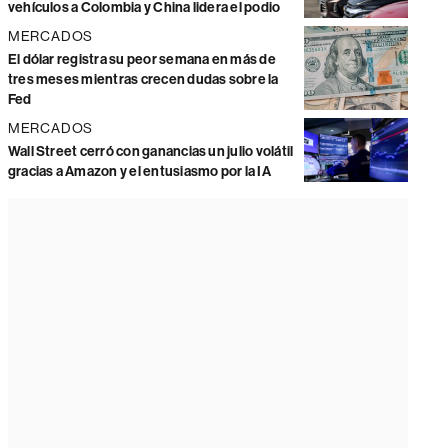
vehículos a Colombia y China lidera el podio
MERCADOS
El dólar registra su peor semana en más de
tres meses mientras crecen dudas sobre la
Fed
MERCADOS
Wall Street cerró con ganancias un julio volátil
gracias a Amazon y el entusiasmo por la IA