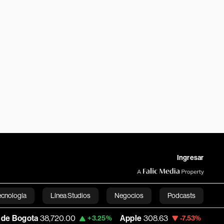
Ingresar
ecnología
Línea Studios
Negocios
Podcasts
8,720.00
Apple
308.63
USD COP
3,152.
+3.25%
-7.53%
English