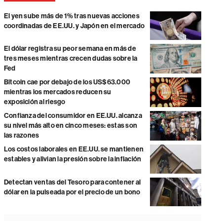
El yen sube más de 1% tras nuevas acciones
coordinadas de EE.UU. y Japón en el mercado
El dólar registra su peor semana en más de
tres meses mientras crecen dudas sobre la
Fed
Bitcoin cae por debajo de los US$63.000
mientras los mercados reducen su
exposición al riesgo
Confianza del consumidor en EE.UU. alcanza
su nivel más alto en cinco meses: estas son
las razones
Los costos laborales en EE.UU. se mantienen
estables y alivian la presión sobre la inflación
Detectan ventas del Tesoro para contener al
dólar en la pulseada por el precio de un bono