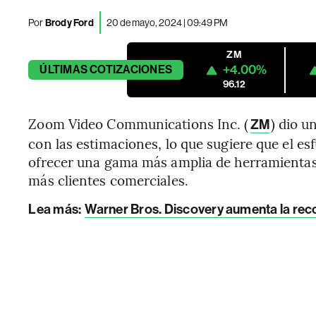
Por
Brody Ford
20 de mayo, 2024 | 09:49 PM
ZM
+4.00%
ÚLTIMAS
COTIZACIONES
96.12
Zoom Video Communications Inc. (
) dio u
ZM
con las estimaciones, lo que sugiere que el es
ofrecer una gama más amplia de herramientas
más clientes comerciales.
Lea más:
Warner Bros. Discovery aumenta la re