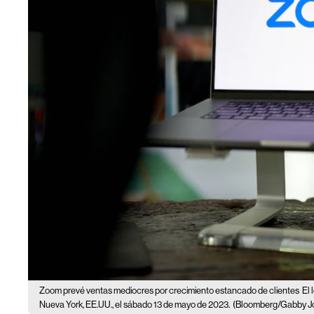
Zoom prevé ventas mediocres por crecimiento estancado de clientes
El
Nueva York, EE.UU., el sábado 13 de mayo de 2023.
(Bloomberg/Gabby J