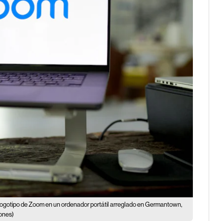
 logotipo de Zoom en un ordenador portátil arreglado en Germantown,
ones)