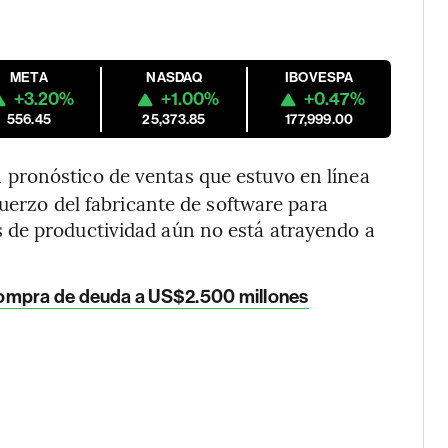
META
NASDAQ
IBOVESPA
+3.20%
+1.00%
+0.47%
556.45
25,373.85
177,999.00
n pronóstico de ventas que estuvo en línea
fuerzo del fabricante de software para
 de productividad aún no está atrayendo a
compra de deuda a US$2.500 millones