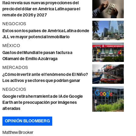
Itaú revela sus nuevas proyecciones del
precio del dólar en América Latina para el
remate de 2026 y 2027
NEGOCIOS
Estos son los países de América Latina donde
JLL ve mayor potencial inmobiliario
MÉXICO
Gastos del Mundial le pasan factura a
Ollamani de Emilio Azcárraga
MERCADOS
¿Cómo invertir ante el fenómeno de El Niño?
Los activos y sectores que podrían ganar
NEGOCIOS
Google retira herramienta de IA de Google
Earth ante preocupación por imágenes
alteradas
OPINIÓN BLOOMBERG
Matthew Brooker