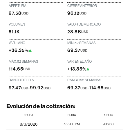
APERTURA
CIERRE ANTERIOR
97.58
96.12
USD
USD
VOLUMEN
VALOR DE MERCADO
51.1K
28.8B
USD
VAR. 1 AÑO
MÍN. 52 SEMANAS
+36.35%
69.37
USD
MÁX. 52 SEMANAS
VAR. EN EL AÑO
114.65
+13.85%
USD
RANGO DEL DÍA
RANGO 52 SEMANAS
97.47
-
99.92
69.37
-
114.65
USD
USD
USD
USD
Evolución de la cotización:
FECHA
HORA
PRECIO
8/3/2026
7:55:00 PM
98.260