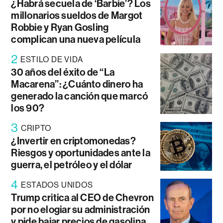
¿Habrá secuela de ‘Barbie’? Los
millonarios sueldos de Margot
Robbie y Ryan Gosling
complican una nueva película
2
ESTILO DE VIDA
30 años del éxito de “La
Macarena”: ¿Cuánto dinero ha
generado la canción que marcó
los 90?
3
CRIPTO
¿Invertir en criptomonedas?
Riesgos y oportunidades ante la
guerra, el petróleo y el dólar
4
ESTADOS UNIDOS
Trump critica al CEO de Chevron
por no elogiar su administración
y pide bajar precios de gasolina