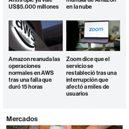
US$5.000 millones
en la nube
Amazon reanuda las
Zoom dice que el
operaciones
servicio se
normales en AWS
restableció tras una
tras una falla que
interrupción que
duró 15 horas
afectó a miles de
usuarios
Mercados