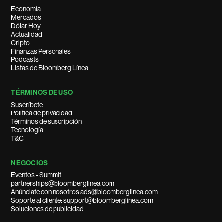
Economía
Mercados
Dólar Hoy
Actualidad
Cripto
Finanzas Personales
Podcasts
Listas de Bloomberg Línea
TÉRMINOS DE USO
Suscríbete
Política de privacidad
Términos de suscripción
Tecnología
T&C
NEGOCIOS
Eventos - Summit
partnerships@bloomberglinea.com
Anúnciate con nosotros ads@bloomberglinea.com
Soporte al cliente: support@bloomberglinea.com
Soluciones de publicidad