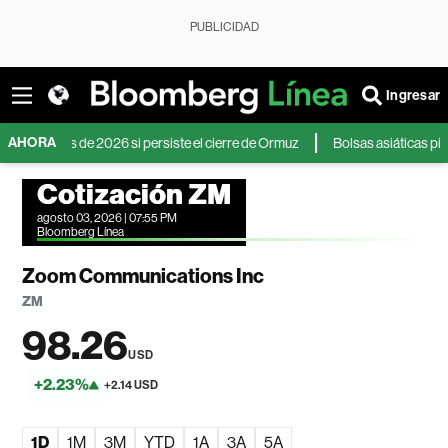
PUBLICIDAD
Ingresar
AHORA
os de 2026 si persiste el cierre de Ormuz
Bolsas asiáticas pierden impul
Cotización ZM
agosto 03, 2026 | 07:55 PM
Bloomberg Línea
Zoom Communications Inc
ZM
98.26
USD
+2.23%
+2.14 USD
1D
1M
3M
YTD
1A
3A
5A