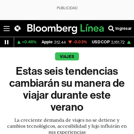
PUBLICIDAD
Ingresar
+0.46%
Apple
-0.03%
USD COP
+0.07%
Te
312.44
3,161.72
VIAJES
Estas seis tendencias
cambiarán su manera de
viajar durante este
verano
La creciente demanda de viajes no se detiene y
cambios tecnológicos, accesibilidad y lujo influirán en
sus experiencias