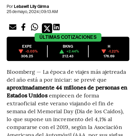
Por
Lebawit Lily Girma
25 de mayo, 2024 | 09:13 AM
ÚLTIMAS
COTIZACIONES
EXPE
BKNG
H
-0.05%
+2.44%
-1.22%
306.25
212.43
176.69
Bloomberg — La época de viajes más ajetreada
del año está a por iniciar: se prevé que
aproximadamente 44 millones de personas en
Estados Unidos
empiecen de forma
extraoficial este verano viajando el fin de
semana del Memorial Day (Día de los Caídos),
lo que supone un incremento del 4,1% al
compararse con el 2019, según la Asociación
Americana del Automóvil (AAA, por sus siglas