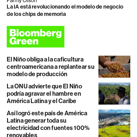
Parmy Olson
La IA está revolucionando el modelo de negocio
de los chips de memoria
El Niño obliga a la caficultura
centroamericana a replantear su
modelo de producción
La ONU advierte que El Niño
podría agravar el hambre en
América Latina y el Caribe
Así logró este país de América
Latina generar toda su
electricidad con fuentes 100%
renovables