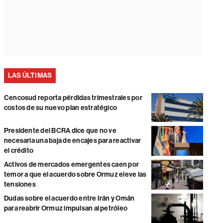
LAS ÚLTIMAS
Cencosud reporta pérdidas trimestrales por
costos de su nuevo plan estratégico
Presidente del BCRA dice que no ve
necesaria una baja de encajes para reactivar
el crédito
Activos de mercados emergentes caen por
temor a que el acuerdo sobre Ormuz eleve las
tensiones
Dudas sobre el acuerdo entre Irán y Omán
para reabrir Ormuz impulsan al petróleo