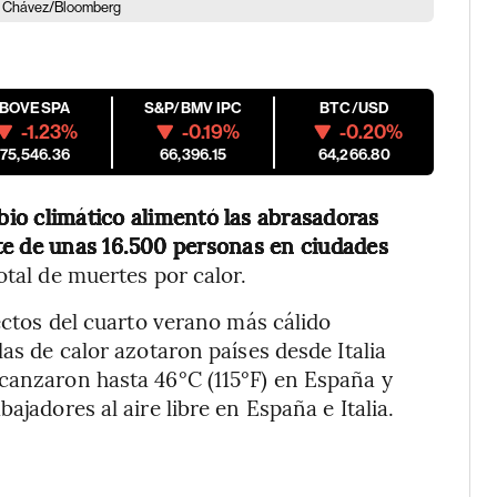
son Chávez/Bloomberg
IBOVESPA
S&P/BMV IPC
BTC/USD
-1.23%
-0.19%
-0.20%
175,546.36
66,396.15
64,266.80
io climático alimentó las abrasadoras
te de unas 16.500 personas en ciudades
otal de muertes por calor.
fectos del cuarto verano más cálido
las de calor azotaron países desde Italia
lcanzaron hasta 46°C (115°F) en España y
ajadores al aire libre en España e Italia.