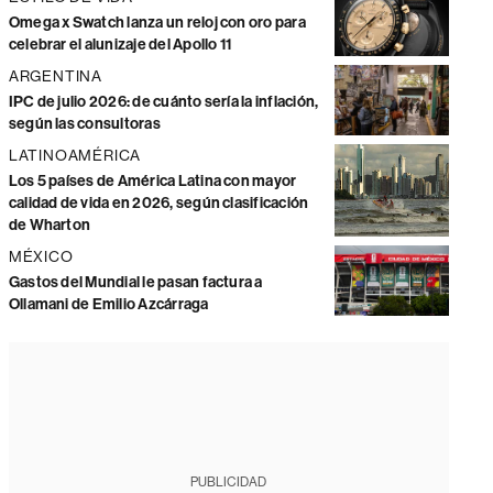
Omega x Swatch lanza un reloj con oro para
celebrar el alunizaje del Apollo 11
ARGENTINA
IPC de julio 2026: de cuánto sería la inflación,
según las consultoras
LATINOAMÉRICA
Los 5 países de América Latina con mayor
calidad de vida en 2026, según clasificación
de Wharton
MÉXICO
Gastos del Mundial le pasan factura a
Ollamani de Emilio Azcárraga
PUBLICIDAD