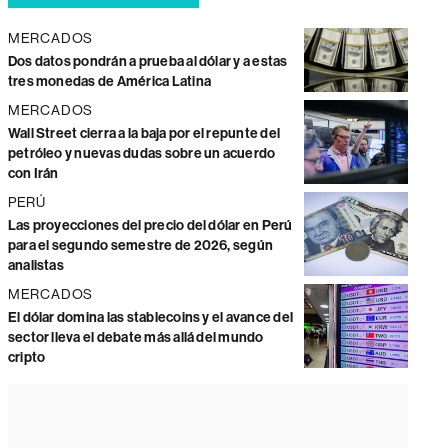
MERCADOS
Dos datos pondrán a prueba al dólar y a estas
tres monedas de América Latina
MERCADOS
Wall Street cierra a la baja por el repunte del
petróleo y nuevas dudas sobre un acuerdo
con Irán
PERÚ
Las proyecciones del precio del dólar en Perú
para el segundo semestre de 2026, según
analistas
MERCADOS
El dólar domina las stablecoins y el avance del
sector lleva el debate más allá del mundo
cripto