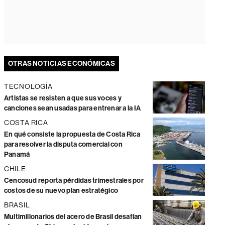
OTRAS NOTICIAS ECONÓMICAS
TECNOLOGÍA
Artistas se resisten a que sus voces y
canciones sean usadas para entrenar a la IA
COSTA RICA
En qué consiste la propuesta de Costa Rica
para resolver la disputa comercial con
Panamá
CHILE
Cencosud reporta pérdidas trimestrales por
costos de su nuevo plan estratégico
BRASIL
Multimillonarios del acero de Brasil desafían