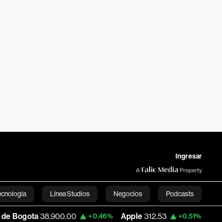
Ingresar
ecnología
Línea Studios
Negocios
Podcasts
8,900.00
Apple
312.53
USD COP
3,159.3
+0.46%
+0.51%
English