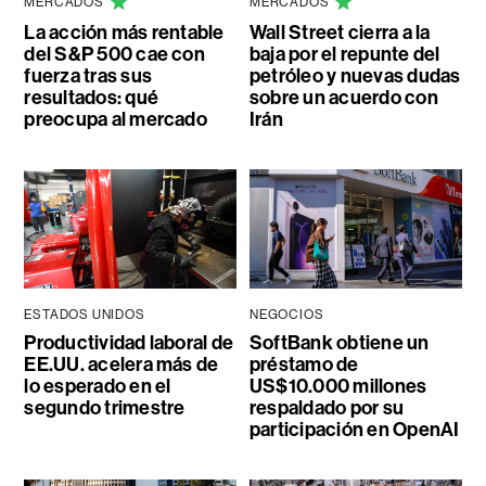
MERCADOS
MERCADOS
La acción más rentable
Wall Street cierra a la
del S&P 500 cae con
baja por el repunte del
fuerza tras sus
petróleo y nuevas dudas
resultados: qué
sobre un acuerdo con
preocupa al mercado
Irán
ESTADOS UNIDOS
NEGOCIOS
Productividad laboral de
SoftBank obtiene un
EE.UU. acelera más de
préstamo de
lo esperado en el
US$10.000 millones
segundo trimestre
respaldado por su
participación en OpenAI