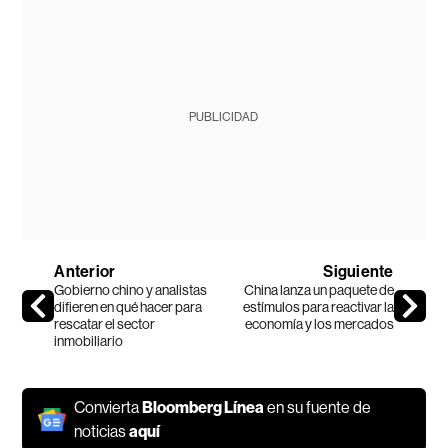
PUBLICIDAD
Anterior
Siguiente
Gobierno chino y analistas
China lanza un paquete de
difieren en qué hacer para
estímulos para reactivar la
rescatar el sector
economía y los mercados
inmobiliario
Convierta
Bloomberg Línea
en su fuente de
noticias
aquí