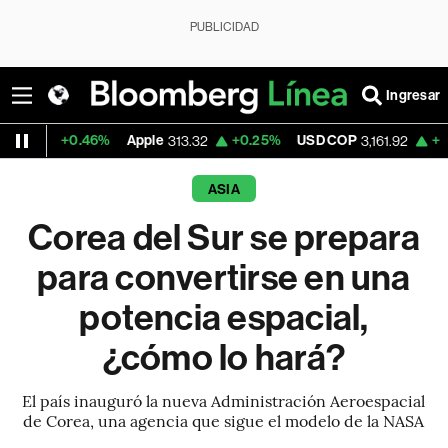
PUBLICIDAD
Ingresar
46%
Apple
+0.25%
USD COP
+0.08%
Tesla
313.32
3,161.92
ASIA
Corea del Sur se prepara
para convertirse en una
potencia espacial,
¿cómo lo hará?
El país inauguró la nueva Administración Aeroespacial
de Corea, una agencia que sigue el modelo de la NASA