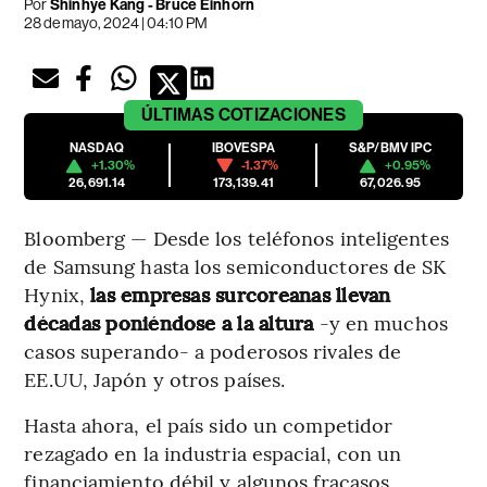
Por
Shinhye Kang - Bruce Einhorn
28 de mayo, 2024 | 04:10 PM
ÚLTIMAS
COTIZACIONES
NASDAQ
IBOVESPA
S&P/BMV IPC
+1.30%
-1.37%
+0.95%
26,691.14
173,139.41
67,026.95
Bloomberg — Desde los teléfonos inteligentes
de Samsung hasta los semiconductores de SK
Hynix,
las empresas surcoreanas llevan
décadas poniéndose a la altura
-y en muchos
casos superando- a poderosos rivales de
EE.UU, Japón y otros países.
Hasta ahora, el país sido un competidor
rezagado en la industria espacial, con un
financiamiento débil y algunos fracasos