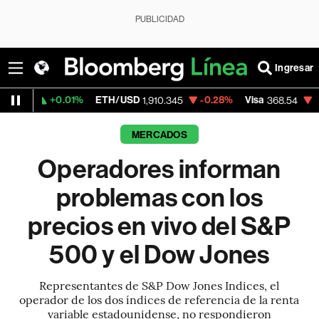
PUBLICIDAD
Ingresar
+0.01%
ETH/USD
-0.28%
Visa
-0.28%
Me
1,910.345
368.54
MERCADOS
Operadores informan
problemas con los
precios en vivo del S&P
500 y el Dow Jones
Representantes de S&P Dow Jones Indices, el
operador de los dos índices de referencia de la renta
variable estadounidense, no respondieron