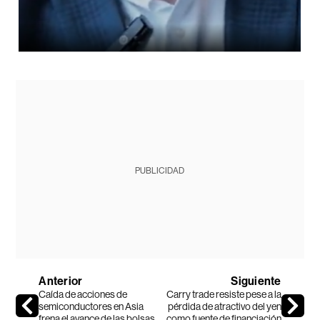
PUBLICIDAD
Anterior
Siguiente
Caída de acciones de
Carry trade resiste pese a la
semiconductores en Asia
pérdida de atractivo del yen
frena el avance de las bolsas
como fuente de financiación