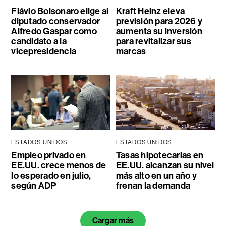
Flávio Bolsonaro elige al
Kraft Heinz eleva
diputado conservador
previsión para 2026 y
Alfredo Gaspar como
aumenta su inversión
candidato a la
para revitalizar sus
vicepresidencia
marcas
ESTADOS UNIDOS
ESTADOS UNIDOS
Empleo privado en
Tasas hipotecarias en
EE.UU. crece menos de
EE.UU. alcanzan su nivel
lo esperado en julio,
más alto en un año y
según ADP
frenan la demanda
Cargar más