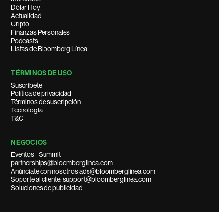
Dólar Hoy
Actualidad
Cripto
Finanzas Personales
Podcasts
Listas de Bloomberg Línea
TÉRMINOS DE USO
Suscríbete
Política de privacidad
Términos de suscripción
Tecnología
T&C
NEGOCIOS
Eventos - Summit
partnerships@bloomberglinea.com
Anúnciate con nosotros ads@bloomberglinea.com
Soporte al cliente: support@bloomberglinea.com
Soluciones de publicidad