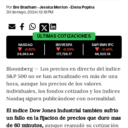
Por
Bre Bradham - Jessica Menton - Elena Popina
30 de mayo, 2024 | 12:18 PM
ÚLTIMAS
COTIZACIONES
NASDAQ
IBOVESPA
S&P/BMV IPC
-0.83%
-0.09%
-0.46%
26,363.44
177,726.17
66,525.18
Bloomberg — Los precios en directo del índice
S&P 500 no se han actualizado en más de una
hora, aunque los precios de los valores
individuales, los fondos cotizados y los índices
Nasdaq siguen publicándose con normalidad.
El índice Dow Jones Industrial también sufrió
un fallo en la fijación de precios que duró más
de 60 minutos,
aunque reanudó su cotización