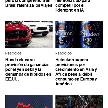
pero la competencia en
memorias 3D para
Brasil ralentiza los viajes
competir por el
liderazgo en IA
NEGOCIOS
NEGOCIOS
Honda eleva su
Heineken supera
previsión de ganancias
previsiones por
por el yen débil y la
crecimiento en Asia y
demanda de híbridos en
África pese al débil
EE.UU.
consumo en Europa y
América