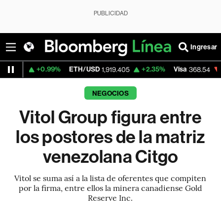
PUBLICIDAD
Ingresar
+0.99%
ETH/USD
+2.35%
Visa
-0.28%
M
1,919.405
368.54
NEGOCIOS
Vitol Group figura entre
los postores de la matriz
venezolana Citgo
Vitol se suma así a la lista de oferentes que compiten
por la firma, entre ellos la minera canadiense Gold
Reserve Inc.