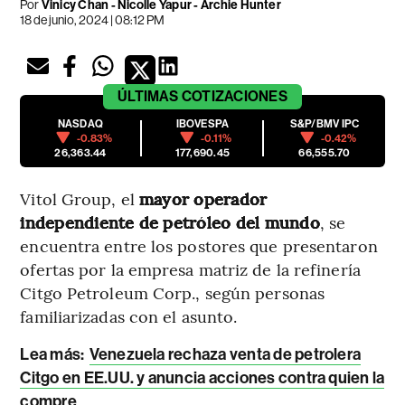
Por
Vinicy Chan - Nicolle Yapur - Archie Hunter
18 de junio, 2024 | 08:12 PM
ÚLTIMAS
COTIZACIONES
NASDAQ
IBOVESPA
S&P/BMV IPC
-0.83%
-0.11%
-0.42%
26,363.44
177,690.45
66,555.70
Vitol Group, el
mayor operador
independiente de petróleo del mundo
, se
encuentra entre los postores que presentaron
ofertas por la empresa matriz de la refinería
Citgo Petroleum Corp., según personas
familiarizadas con el asunto.
Lea más:
Venezuela rechaza venta de petrolera
Citgo en EE.UU. y anuncia acciones contra quien la
compre