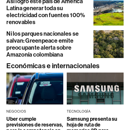
Así logró este país de América
Latina generar toda su
electricidad con fuentes 100%
renovables
Ni los parques nacionales se
salvan: Greenpeace emite
preocupante alerta sobre
Amazonía colombiana
Económicas e internacionales
NEGOCIOS
TECNOLOGÍA
Uber cumple
Samsung presenta su
previsiones de reservas,
hoja de ruta de