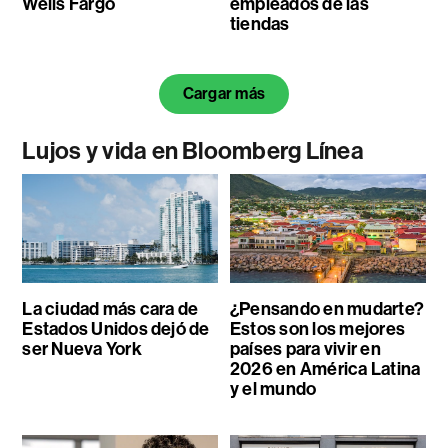
Wells Fargo
empleados de las
tiendas
Cargar más
Lujos y vida en Bloomberg Línea
La ciudad más cara de
¿Pensando en mudarte?
Estados Unidos dejó de
Estos son los mejores
ser Nueva York
países para vivir en
2026 en América Latina
y el mundo