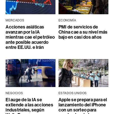
MERCADOS
ECONOMÍA
Acciones asiáticas
PMI de servicios de
avanzan por la IA
China cae a su nivel más
mientras cae el petróleo
bajo en casi dos años
ante posible acuerdo
entre EE.UU. e Irán
NEGOCIOS
ESTADOS UNIDOS
El auge de la IA se
Apple se prepara para el
extiende a las acciones
lanzamiento del iPhone
industriales, según
con un sorteo para