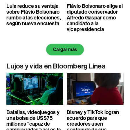
Lula reduce su ventaja
Flávio Bolsonaro elige al
sobre Flávio Bolsonaro
diputado conservador
rumbo a las elecciones,
Alfredo Gaspar como
según nueva encuesta
candidato a la
vicepresidencia
Cargar más
Lujos y vida en Bloomberg Línea
Batallas, videojuegos y
Disney y TikTok logran
una bolsa de US$75
acuerdo para que
millones “capaz de
creadores usen
cambiar vidas”: así es la
contenido de sus