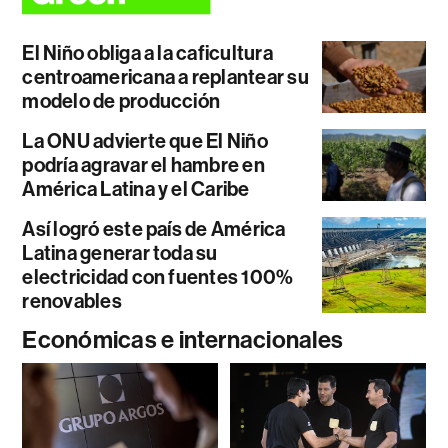
El Niño obliga a la caficultura
centroamericana a replantear su
modelo de producción
La ONU advierte que El Niño
podría agravar el hambre en
América Latina y el Caribe
Así logró este país de América
Latina generar toda su
electricidad con fuentes 100%
renovables
Económicas e internacionales