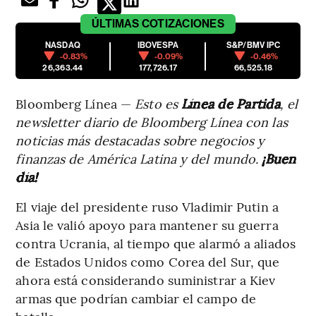
ÚLTIMAS
COTIZACIONES
NASDAQ
IBOVESPA
S&P/BMV IPC
-0.83%
-0.09%
-0.46%
26,363.44
177,726.17
66,525.18
Bloomberg Línea —
Esto es
Línea de Partida
, el
newsletter diario de Bloomberg Línea con las
noticias más destacadas sobre negocios y
finanzas de América Latina y del mundo.
¡Buen
día!
El viaje del presidente ruso Vladimir Putin a
Asia le valió apoyo para mantener su guerra
contra Ucrania, al tiempo que alarmó a aliados
de Estados Unidos como Corea del Sur, que
ahora está considerando suministrar a Kiev
armas que podrían cambiar el campo de