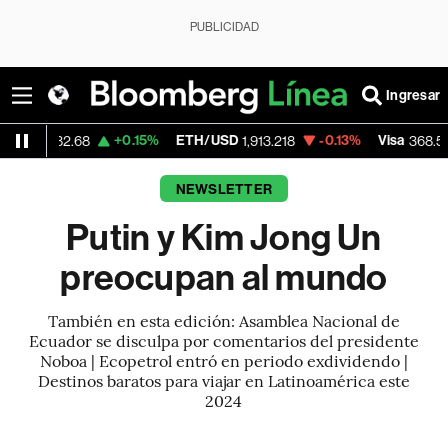
PUBLICIDAD
Ingresar
+0.15%
ETH/USD
-0.13%
Visa
-0.28%
68
1,913.218
368.54
NEWSLETTER
Putin y Kim Jong Un
preocupan al mundo
También en esta edición: Asamblea Nacional de
Ecuador se disculpa por comentarios del presidente
Noboa | Ecopetrol entró en periodo exdividendo |
Destinos baratos para viajar en Latinoamérica este
2024