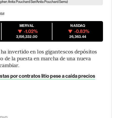
pher: Anita Pouchard Ser/Anita Pouchard Serra)
 AM
MERVAL
NASDAQ
-1.02%
-0.83%
3,156,332.00
26,363.44
ha invertido en los gigantescos depósitos
tigo de la puesta en marcha de una nueva
 cambiar.
istas por contratos litio pese a caída precios
IDAD