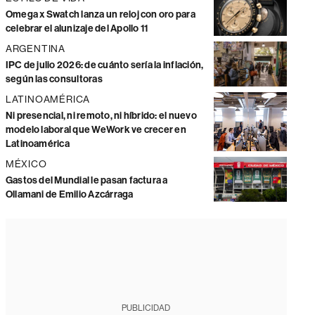
Omega x Swatch lanza un reloj con oro para
celebrar el alunizaje del Apollo 11
ARGENTINA
IPC de julio 2026: de cuánto sería la inflación,
según las consultoras
LATINOAMÉRICA
Ni presencial, ni remoto, ni híbrido: el nuevo
modelo laboral que WeWork ve crecer en
Latinoamérica
MÉXICO
Gastos del Mundial le pasan factura a
Ollamani de Emilio Azcárraga
PUBLICIDAD