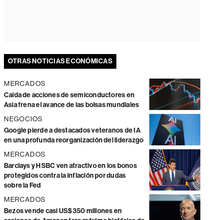
OTRAS NOTICIAS ECONÓMICAS
MERCADOS
Caída de acciones de semiconductores en
Asia frena el avance de las bolsas mundiales
NEGOCIOS
Google pierde a destacados veteranos de IA
en una profunda reorganización del liderazgo
MERCADOS
Barclays y HSBC ven atractivo en los bonos
protegidos contra la inflación por dudas
sobre la Fed
MERCADOS
Bezos vende casi US$350 millones en