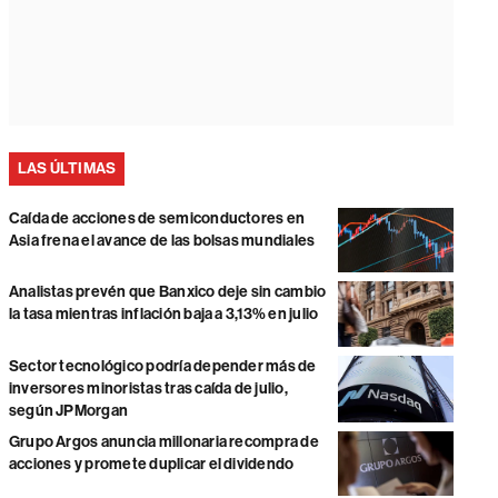
LAS ÚLTIMAS
Caída de acciones de semiconductores en
Asia frena el avance de las bolsas mundiales
Analistas prevén que Banxico deje sin cambio
la tasa mientras inflación baja a 3,13% en julio
Sector tecnológico podría depender más de
inversores minoristas tras caída de julio,
según JPMorgan
Grupo Argos anuncia millonaria recompra de
acciones y promete duplicar el dividendo