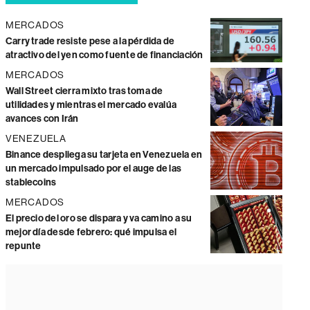
MERCADOS
Carry trade resiste pese a la pérdida de
atractivo del yen como fuente de financiación
MERCADOS
Wall Street cierra mixto tras toma de
utilidades y mientras el mercado evalúa
avances con Irán
VENEZUELA
Binance despliega su tarjeta en Venezuela en
un mercado impulsado por el auge de las
stablecoins
MERCADOS
El precio del oro se dispara y va camino a su
mejor día desde febrero: qué impulsa el
repunte