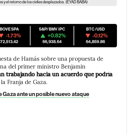
s y el retorno de los civiles desplazados.
(EYAD BABA)
IBOVESPA
S&P/BMV IPC
BTC/USD
-1.73%
+0.82%
-0.12%
172,513.42
66,938.64
64,859.86
puesta de Hamás sobre una propuesta de
icina del primer ministro Benjamin
n trabajando hacia un acuerdo que podría
la Franja de Gaza.
e Gaza ante un posible nuevo ataque