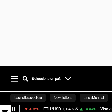
Seleccione un país
Las noticias del día
Newsletters
Línea Mundial
ETH/USD
1,914.735
Visa
362.50
-0.12%
+0.04%
-2.15
Bloomberg 