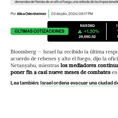
demandas de Hamás de un alto el fuego, una retirada de las tropas israelíe
Por
Alisa Odenheimer
03 de julio, 2024 | 09:17 PM
NASDAQ
+1.30%
ÚLTIMAS
COTIZACIONES
26,690.62
Bloomberg — Israel ha recibido la última res
acuerdo de rehenes y alto el fuego, dijo la of
Netanyahu, mientras
los mediadores continúa
poner fin a casi nueve meses de combates
en 
Lea también:
Israel ordena evacuar una ciudad d