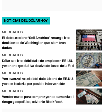
NOTICIAS DEL DÓLAR HOY
MERCADOS
El debate sobre “Sell América” resurge tras
decisiones de Washington que siembran
dudas
MERCADOS
Dólar cae tras débil dato de empleo en EE.UU.
y menor expectativa de alza de tasas de la Fed
MERCADOS
Yen avanza tras el débil dato laboral de EE.UU.
y crece la alerta por posible intervención
MERCADOS
Vender euros para comprar yenes aumenta el
riesgo geopolítico, advierte BlackRock