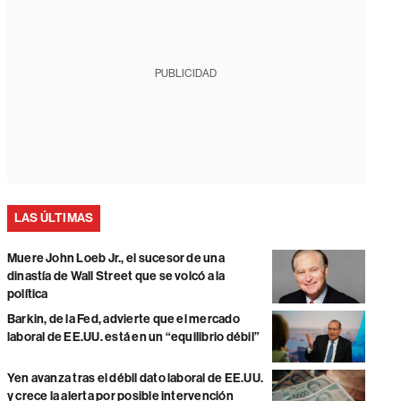
PUBLICIDAD
LAS ÚLTIMAS
Muere John Loeb Jr., el sucesor de una
dinastía de Wall Street que se volcó a la
política
Barkin, de la Fed, advierte que el mercado
laboral de EE.UU. está en un “equilibrio débil”
Yen avanza tras el débil dato laboral de EE.UU.
y crece la alerta por posible intervención