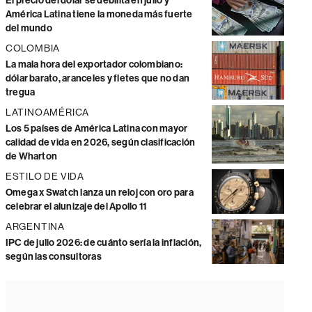
El precio del dólar se debilita en julio y
América Latina tiene la moneda más fuerte
del mundo
COLOMBIA
La mala hora del exportador colombiano:
dólar barato, aranceles y fletes que no dan
tregua
LATINOAMÉRICA
Los 5 países de América Latina con mayor
calidad de vida en 2026, según clasificación
de Wharton
ESTILO DE VIDA
Omega x Swatch lanza un reloj con oro para
celebrar el alunizaje del Apollo 11
ARGENTINA
IPC de julio 2026: de cuánto sería la inflación,
según las consultoras