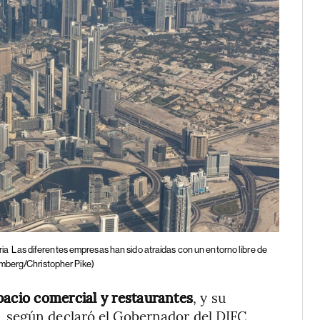
ria
Las diferentes empresas han sido atraídas con un entorno libre de
mberg/Christopher Pike)
pacio comercial y restaurantes
, y su
 según declaró el Gobernador del DIFC,