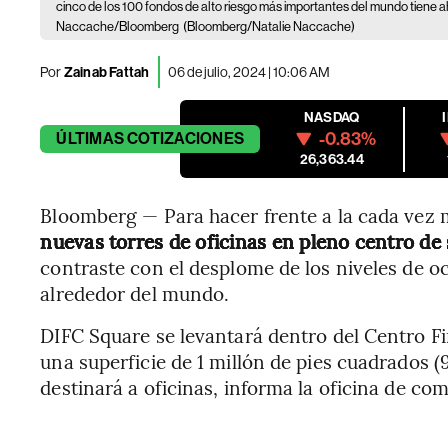
cinco de los 100 fondos de alto riesgo más importantes del mundo tiene a
Naccache/Bloomberg
(Bloomberg/Natalie Naccache)
Por
Zainab Fattah
06 de julio, 2024 | 10:06 AM
NASDAQ
-0.83%
ÚLTIMAS
COTIZACIONES
26,363.44
Bloomberg — Para hacer frente a la cada vez
nuevas torres de oficinas en pleno centro de 
contraste con el desplome de los niveles de o
alrededor del mundo.
DIFC Square se levantará dentro del Centro F
una superficie de 1 millón de pies cuadrados (
destinará a oficinas, informa la oficina de c