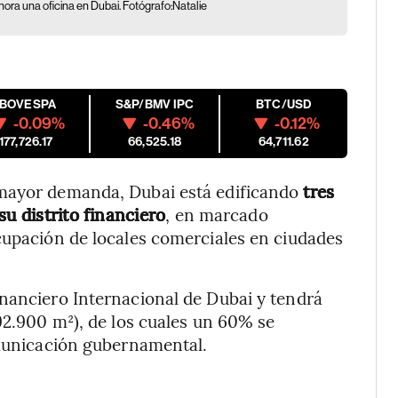
hora una oficina en Dubai. Fotógrafo:Natalie
IBOVESPA
S&P/BMV IPC
BTC/USD
-0.09%
-0.46%
-0.12%
177,726.17
66,525.18
64,711.62
 mayor demanda, Dubai está edificando
tres
su distrito financiero
, en marcado
cupación de locales comerciales en ciudades
inanciero Internacional de Dubai y tendrá
92.900 m²), de los cuales un 60% se
omunicación gubernamental.