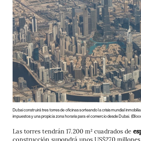
Dubai construirá tres torres de oficinas sorteando la crisis mundial inmobilia
impuestos y una propicia zona horaria para el comercio desde Dubai.
(Bloo
Las torres tendrán 17.200 m² cuadrados de
es
construcción supondrá unos US$270 millones,