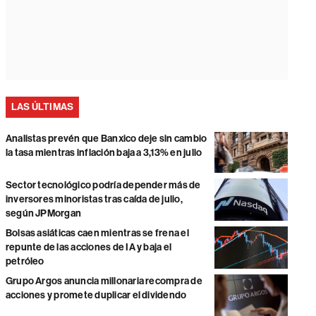
LAS ÚLTIMAS
Analistas prevén que Banxico deje sin cambio
la tasa mientras inflación baja a 3,13% en julio
Sector tecnológico podría depender más de
inversores minoristas tras caída de julio,
según JPMorgan
Bolsas asiáticas caen mientras se frena el
repunte de las acciones de IA y baja el
petróleo
Grupo Argos anuncia millonaria recompra de
acciones y promete duplicar el dividendo