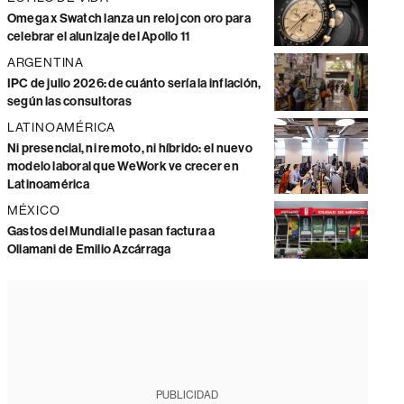
Omega x Swatch lanza un reloj con oro para
celebrar el alunizaje del Apollo 11
ARGENTINA
IPC de julio 2026: de cuánto sería la inflación,
según las consultoras
LATINOAMÉRICA
Ni presencial, ni remoto, ni híbrido: el nuevo
modelo laboral que WeWork ve crecer en
Latinoamérica
MÉXICO
Gastos del Mundial le pasan factura a
Ollamani de Emilio Azcárraga
PUBLICIDAD