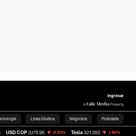
Ingresar
ecnología
Línea Studios
Negocios
Podcasts
P
3,175.95
Tesla
321.355
Space X
108.29
-0.63%
-1.80%
English