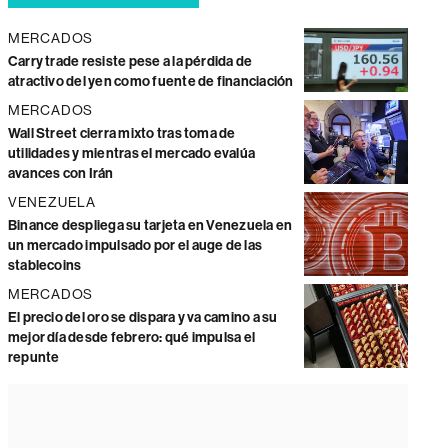
MERCADOS
Carry trade resiste pese a la pérdida de
atractivo del yen como fuente de financiación
MERCADOS
Wall Street cierra mixto tras toma de
utilidades y mientras el mercado evalúa
avances con Irán
VENEZUELA
Binance despliega su tarjeta en Venezuela en
un mercado impulsado por el auge de las
stablecoins
MERCADOS
El precio del oro se dispara y va camino a su
mejor día desde febrero: qué impulsa el
repunte