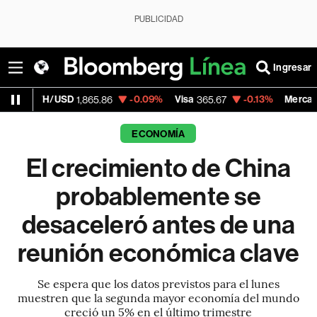
PUBLICIDAD
Ingresar
USD
-0.09%
Visa
-0.13%
MercadoLibre
1,865.86
365.67
1,900
ECONOMÍA
El crecimiento de China
probablemente se
desaceleró antes de una
reunión económica clave
Se espera que los datos previstos para el lunes
muestren que la segunda mayor economía del mundo
creció un 5% en el último trimestre