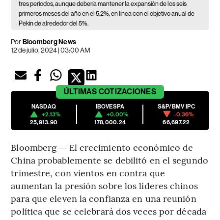
tres periodos, aunque debería mantener la expansión de los seis
primeros meses del año en el 5,2%, en línea con el objetivo anual de
Pekín de alrededor del 5%.
Por
Bloomberg News
12 de julio, 2024 | 03:00 AM
ÚLTIMAS
COTIZACIONES
NASDAQ
IBOVESPA
S&P/BMV IPC
+2.13%
+0.00%
-0.36%
25,913.90
178,000.24
66,697.22
Bloomberg — El crecimiento económico de
China probablemente se debilitó en el segundo
trimestre, con vientos en contra que
aumentan la presión sobre los líderes chinos
para que eleven la confianza en una reunión
política que se celebrará dos veces por década