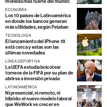
moneda más fuerte del mundo
ECONOMÍA
Los 10 países de Latinoamérica
en donde los bancos generan
más utilidades, según Felaban
TECNOLOGÍA
El lanzamiento del iPhone 18
está cerca y estas son las
últimas novedades
LÍNEA DEPORTIVA
La UEFA estudia boicotear
torneos de la FIFA por su plan de
abrirse a inversión privada
LATINOAMÉRICA
Ni presencial, ni remoto, ni
híbrido: el nuevo modelo laboral
que WeWork ve crecer en