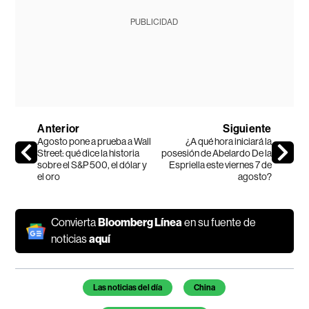
PUBLICIDAD
Anterior
Siguiente
Agosto pone a prueba a Wall
¿A qué hora iniciará la
Street: qué dice la historia
posesión de Abelardo De la
sobre el S&P 500, el dólar y
Espriella este viernes 7 de
el oro
agosto?
Convierta
Bloomberg Línea
en su fuente de
noticias
aquí
Temas de este artículo
Las noticias del día
China