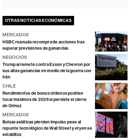
OTRAS NOTICIAS ECONÓMICAS
MERCADOS
HSBC reanuda recompra de acciones tras
superar previsiones de ganancias
NEGOCIOS
Trump arremete contra Exxon y Chevron por
sus altas ganancias en medio de la guerra con
Irán
CHILE
Rendimientos de bonos chilenos podrían
tocar máximos de 2026 si persiste el cierre
de Ormuz
MERCADOS
Bolsas asiáticas pierden impulso pese al
repunte tecnológico de Wall Street y el yen se
estabiliza