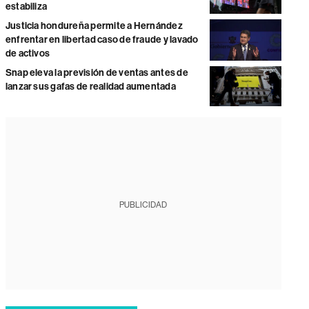
estabiliza
Justicia hondureña permite a Hernández
enfrentar en libertad caso de fraude y lavado
de activos
Snap eleva la previsión de ventas antes de
lanzar sus gafas de realidad aumentada
PUBLICIDAD