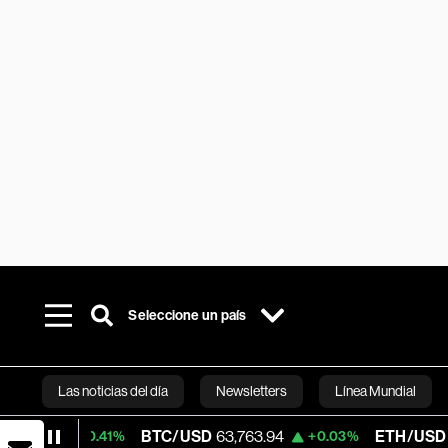
Seleccione un país
Las noticias del día
Newsletters
Línea Mundial
BTC/USD
63,763.94
ETH/USD
1,863.55
+0.41%
+0.03%
Bloomberg 