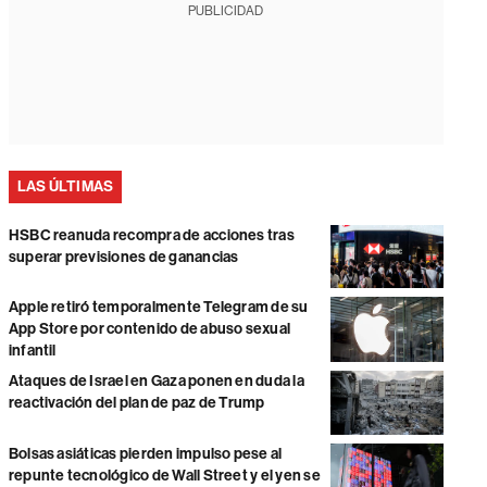
PUBLICIDAD
LAS ÚLTIMAS
HSBC reanuda recompra de acciones tras
superar previsiones de ganancias
Apple retiró temporalmente Telegram de su
App Store por contenido de abuso sexual
infantil
Ataques de Israel en Gaza ponen en duda la
reactivación del plan de paz de Trump
Bolsas asiáticas pierden impulso pese al
repunte tecnológico de Wall Street y el yen se