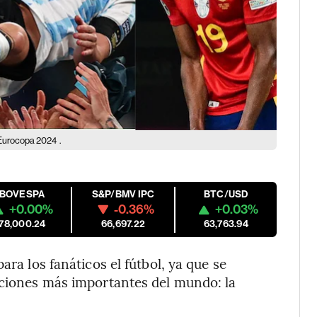
y Eurocopa 2024
.
IBOVESPA
S&P/BMV IPC
BTC/USD
+0.00%
-0.36%
+0.03%
178,000.24
66,697.22
63,763.94
ara los fanáticos el fútbol, ya que se
cciones más importantes del mundo: la