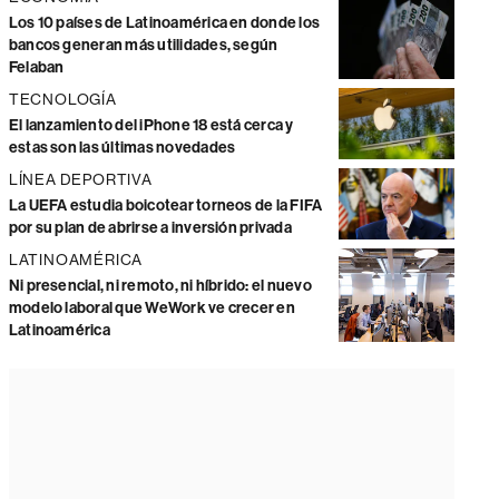
Los 10 países de Latinoamérica en donde los
bancos generan más utilidades, según
Felaban
TECNOLOGÍA
El lanzamiento del iPhone 18 está cerca y
estas son las últimas novedades
LÍNEA DEPORTIVA
La UEFA estudia boicotear torneos de la FIFA
por su plan de abrirse a inversión privada
LATINOAMÉRICA
Ni presencial, ni remoto, ni híbrido: el nuevo
modelo laboral que WeWork ve crecer en
Latinoamérica