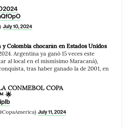
O2024
qmQfOpO
)
July 10, 2024
na y Colombia chocarán en Estados Unidos
2024. Argentina ya ganó 15 veces este
otar al local en el mismísimo Maracaná),
onquista, tras haber ganado la de 2001, en
 LA CONMEBOL COPA
™ 🌟
iplb
@CopaAmerica)
July 11, 2024