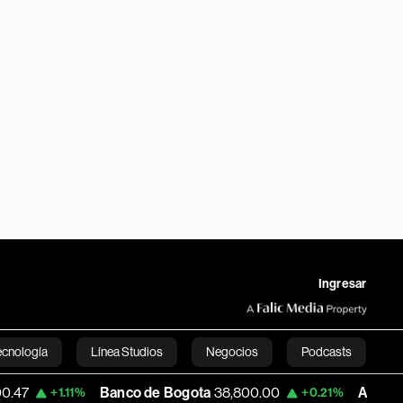
Ingresar
ecnología
Línea Studios
Negocios
Podcasts
Banco de Bogota
38,800.00
Apple
303.27
1.11%
+0.21%
English