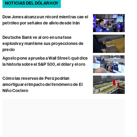
NOTICIAS DEL DÓLAR HOY
Dow Jones alcanza un récord mientras cae el
petróleo por señales de alivio desde Irán
Deutsche Bank ve al oro en una fase
explosiva y mantiene sus proyecciones de
precio
Agosto pone a prueba a Wall Street: qué dice
la historia sobre el S&P 500, el dólar y el oro
Cómo las reservas de Perú podrían
amortiguar el impacto del fenómeno de El
Niño Costero