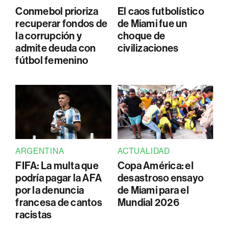
Conmebol prioriza
El caos futbolístico
recuperar fondos de
de Miami fue un
la corrupción y
choque de
admite deuda con
civilizaciones
fútbol femenino
ARGENTINA
ACTUALIDAD
FIFA: La multa que
Copa América: el
podría pagar la AFA
desastroso ensayo
por la denuncia
de Miami para el
francesa de cantos
Mundial 2026
racistas