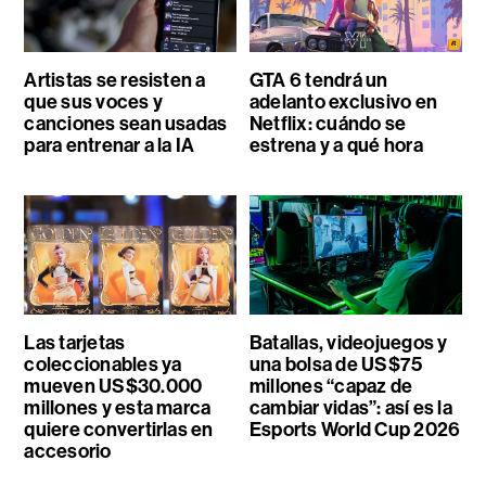
Artistas se resisten a
GTA 6 tendrá un
que sus voces y
adelanto exclusivo en
canciones sean usadas
Netflix: cuándo se
para entrenar a la IA
estrena y a qué hora
Las tarjetas
Batallas, videojuegos y
coleccionables ya
una bolsa de US$75
mueven US$30.000
millones “capaz de
millones y esta marca
cambiar vidas”: así es la
quiere convertirlas en
Esports World Cup 2026
accesorio