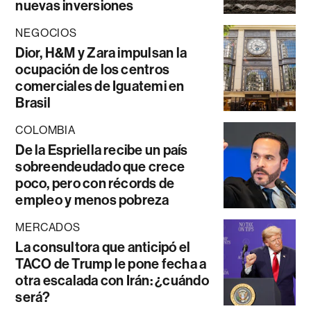
nuevas inversiones
NEGOCIOS
Dior, H&M y Zara impulsan la
ocupación de los centros
comerciales de Iguatemi en
Brasil
COLOMBIA
De la Espriella recibe un país
sobreendeudado que crece
poco, pero con récords de
empleo y menos pobreza
MERCADOS
La consultora que anticipó el
TACO de Trump le pone fecha a
otra escalada con Irán: ¿cuándo
será?