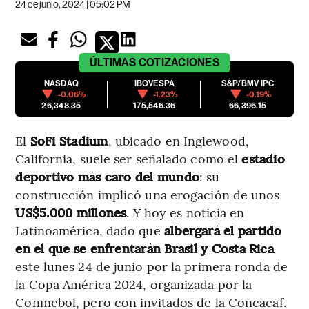
24 de junio, 2024 | 05:02 PM
ÚLTIMAS
COTIZACIONES
NASDAQ
IBOVESPA
S&P/BMV IPC
-0.06%
-1.23%
-0.19%
26,348.35
175,546.36
66,396.15
El
SoFi Stadium
, ubicado en Inglewood,
California, suele ser señalado como el
estadio
deportivo más caro del mundo
: su
construcción implicó una erogación de unos
US$5.000 millones
. Y hoy es noticia en
Latinoamérica, dado que
albergará el partido
en el que se enfrentarán Brasil y Costa Rica
este lunes 24 de junio por la primera ronda de
la Copa América 2024, organizada por la
Conmebol, pero con invitados de la Concacaf.