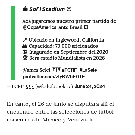
🏟️ 𝙎𝙤𝙁𝙞 𝙎𝙩𝙖𝙙𝙞𝙪𝙢 😍
Acá jugaremos nuestro primer partido de
ante Brasil.💥
@CopaAmerica
📍 Ubicado en Inglewood, California
👥 Capacidad: 70,000 aficionados
🏗️ Inagurado en Septiembre del 2020
🏆 Será estadio Mundialista en 2026
¡Vamos Sele! 🇨🇷
#FCRF
#LaSele
pic.twitter.com/zfyBWbF0TE
— FCRF 🇨🇷 (@fedefutbolcrc)
June 24, 2024
En tanto, el 26 de junio se disputará allí el
encuentro entre las selecciones de fútbol
masculino de México y Venezuela.