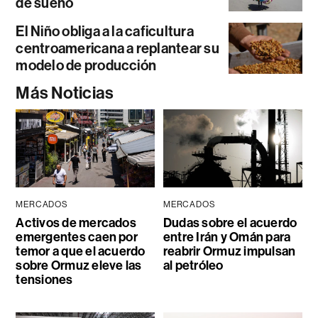
de sueño
El Niño obliga a la caficultura
centroamericana a replantear su
modelo de producción
Más Noticias
MERCADOS
MERCADOS
Activos de mercados
Dudas sobre el acuerdo
emergentes caen por
entre Irán y Omán para
temor a que el acuerdo
reabrir Ormuz impulsan
sobre Ormuz eleve las
al petróleo
tensiones