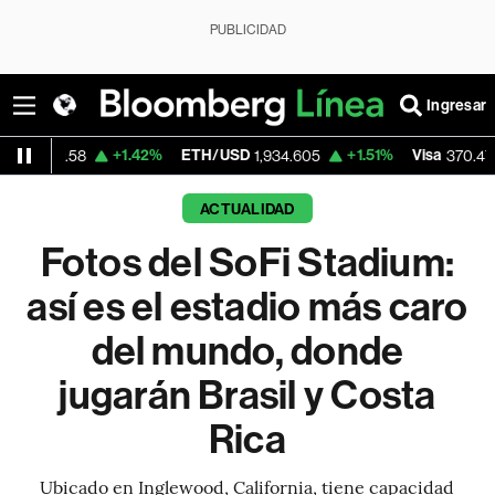
PUBLICIDAD
Ingresar
+1.42%
ETH/USD
+1.51%
Visa
+0.52
58
1,934.605
370.47
ACTUALIDAD
Fotos del SoFi Stadium:
así es el estadio más caro
del mundo, donde
jugarán Brasil y Costa
Rica
Ubicado en Inglewood, California, tiene capacidad