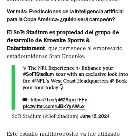
Ver más:
Predicciones de la inteligencia artificial
para la Copa América: ¿quién será campeón?
El SoFi Stadium es propiedad del grupo de
desarrollo de Kroenke Sports &
Entertainment
, que pertenece al empresario
estadounidense Stan Kroenke.
✨ The NFL Experience ✨ Enhance your
tour with an exclusive look into
#SoFiStadium
the
's West Coast Headquarters 🏈 Book
@NFL
your tour today 👇
🎟️:
https://t.co/pM28qmTFFn
pic.twitter.com/5IBkYyAW5x
— SoFi Stadium (@SoFiStadium)
June 18, 2024
Este estadio multipropósito ya fue utilizado