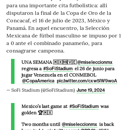
para una importante cita futbolística: allí
disputaron la final de la Copa de Oro de la
Concacaf, el 16 de julio de 2023, México y
Panamá. En aquel encuentro, la Selección
Mexicana de fútbol masculino se impuso por 1
a 0 ante el combinado panameño, para
consagrarse campeona.
UNA SEMANA 🇲🇽🆚🇻🇪
@miseleccionmx
regresa a
el 26 de junio para
#SoFiStadium
jugar Venezuela en el CONMEBOL
@CopaAmerica
pic.twitter.com/cxw5lW9woA
— SoFi Stadium (@SoFiStadium)
June 19, 2024
Mexico’s last game at
was
#SoFiStadium
golden 🏆🇲🇽
Two months until
is back
@miseleccionmx