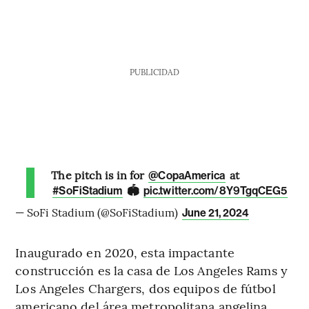
PUBLICIDAD
The pitch is in for
at
@CopaAmerica
🏟️
#SoFiStadium
pic.twitter.com/8Y9TgqCEG5
— SoFi Stadium (@SoFiStadium)
June 21, 2024
Inaugurado en 2020, esta impactante
construcción es la casa de Los Angeles Rams y
Los Angeles Chargers, dos equipos de fútbol
americano del área metropolitana angelina.