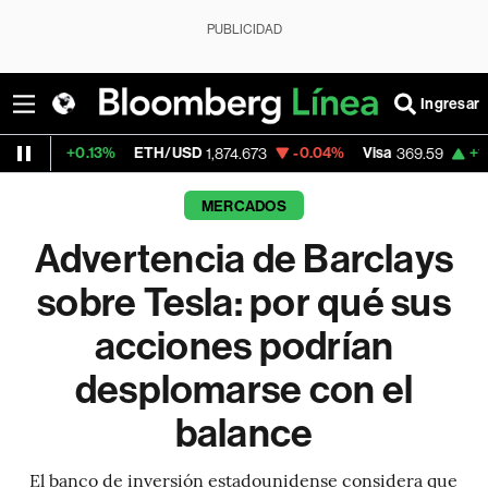
PUBLICIDAD
Ingresar
3%
ETH/USD
-0.04%
Visa
+1.07%
Mercad
1,874.673
369.59
MERCADOS
Advertencia de Barclays
sobre Tesla: por qué sus
acciones podrían
desplomarse con el
balance
El banco de inversión estadounidense considera que