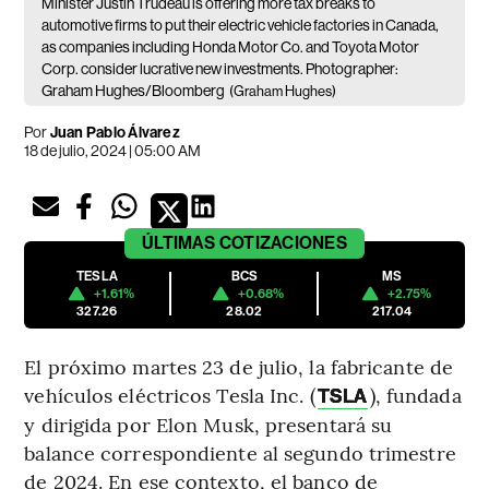
Minister Justin Trudeau is offering more tax breaks to
automotive firms to put their electric vehicle factories in Canada,
as companies including Honda Motor Co. and Toyota Motor
Corp. consider lucrative new investments. Photographer:
Graham Hughes/Bloomberg
(Graham Hughes)
Por
Juan Pablo Álvarez
18 de julio, 2024 | 05:00 AM
ÚLTIMAS
COTIZACIONES
TESLA
BCS
MS
+1.61%
+0.68%
+2.75%
327.26
28.02
217.04
El próximo martes 23 de julio, la fabricante de
vehículos eléctricos Tesla Inc. (
), fundada
TSLA
y dirigida por Elon Musk, presentará su
balance correspondiente al segundo trimestre
de 2024. En ese contexto, el banco de