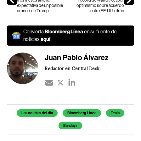
expectativa de un posible
optimismo sobre acuerdo
arancel de Trump
entre EE.UU. e Irán
Convierta
Bloomberg Línea
en su fuente de
noticias
aquí
Juan Pablo Álvarez
Redactor en Central Desk.
Temas de este artículo
Las noticias del día
Bloomberg Línea
Tesla
Barclays