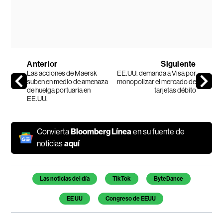
Anterior
Siguiente
Las acciones de Maersk
EE.UU. demanda a Visa por
suben en medio de amenaza
monopolizar el mercado de
de huelga portuaria en
tarjetas débito
EE.UU.
Convierta
Bloomberg Línea
en su fuente de
noticias
aquí
Temas de este artículo
Las noticias del día
TikTok
ByteDance
EE UU
Congreso de EEUU