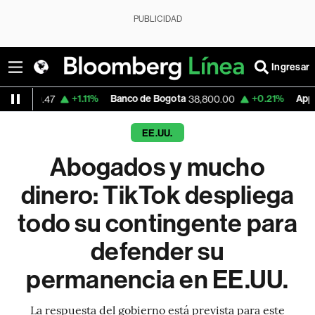
PUBLICIDAD
Ingresar
+1.11%
Banco de Bogota
+0.21%
Apple
38,800.00
303.27
EE.UU.
Abogados y mucho
dinero: TikTok despliega
todo su contingente para
defender su
permanencia en EE.UU.
La respuesta del gobierno está prevista para este