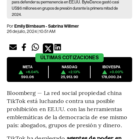
para defender su permanencia en EE.UU.
ByteDance gastó casi
US$6 millones en grupos de presión durante la primera mitad de
2024.
Por
Emily Birnbaum - Sabrina Willmer
26 de julio, 2024 | 10:51 AM
ÚLTIMAS
COTIZACIONES
META
NASDAQ
IBOVESPA
+6.04%
+2.13%
+0.00%
590.06
25,913.90
178,000.24
Bloomberg — La red social propiedad china
TikTok está luchando contra una posible
prohibición en EE.UU. con las herramientas
emblemáticas de la democracia de ese mismo
país: abogados, grupos de presión y dinero.
TikTok ha desplegado
agentes de poder en