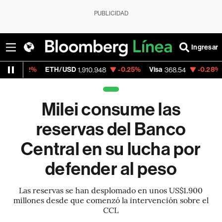
PUBLICIDAD
Ingresar
ETH/USD
-0.25%
Visa
-0.28%
MercadoLib
1,910.948
368.54
Milei consume las
reservas del Banco
Central en su lucha por
defender al peso
Las reservas se han desplomado en unos US$1.900
millones desde que comenzó la intervención sobre el
CCL