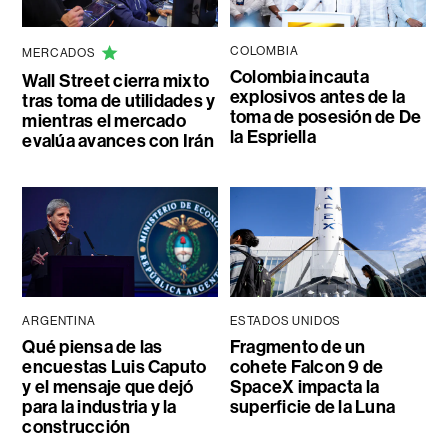
COLOMBIA
MERCADOS
Colombia incauta
Wall Street cierra mixto
explosivos antes de la
tras toma de utilidades y
toma de posesión de De
mientras el mercado
la Espriella
evalúa avances con Irán
ARGENTINA
ESTADOS UNIDOS
Qué piensa de las
Fragmento de un
encuestas Luis Caputo
cohete Falcon 9 de
y el mensaje que dejó
SpaceX impacta la
para la industria y la
superficie de la Luna
construcción