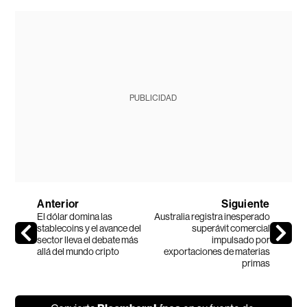
PUBLICIDAD
Anterior
Siguiente
El dólar domina las
Australia registra inesperado
stablecoins y el avance del
superávit comercial
sector lleva el debate más
impulsado por
allá del mundo cripto
exportaciones de materias
primas