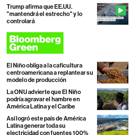
Trump afirma que EE.UU.
"mantendrá el estrecho" y lo
controlará
El Niño obliga a la caficultura
centroamericana a replantear su
modelo de producción
La ONU advierte que El Niño
podría agravar el hambre en
América Latina y el Caribe
Así logró este país de América
Latina generar toda su
electricidad con fuentes 100%