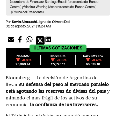
(secretario de Finanzas), Santiago Bausili (presidente del Banco
Central) y Vladimir Werning (vicepresidente del Banco Central)
(Oficina del Presidente)
Por
Kevin Simauchi - Ignacio Olivera Doll
02 de agosto, 2024 | 11:24 AM
ÚLTIMAS
COTIZACIONES
NASDAQ
IBOVESPA
S&P/BMV IPC
-0.83%
-0.09%
-0.46%
26,363.44
177,726.17
66,525.18
Bloomberg — La decisión de Argentina de
llevar
su defensa del peso al mercado paralelo
está agotando las reservas de divisas del país
y
minando el más frágil de los activos de su
economía:
la confianza de los inversores.
El 13 de julio, el gobierno anunció que por