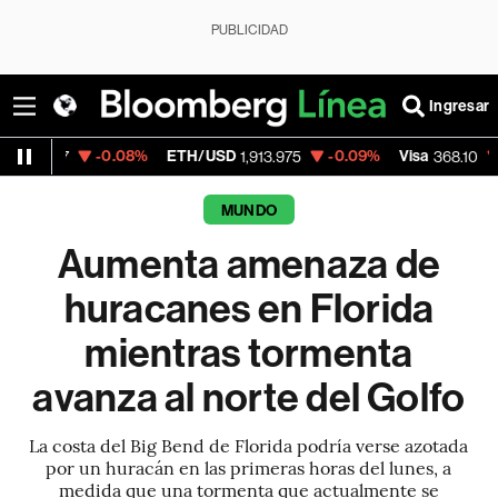
PUBLICIDAD
Ingresar
-0.08%
ETH/USD
-0.09%
Visa
-0.12%
M
1,913.975
368.10
MUNDO
Aumenta amenaza de
huracanes en Florida
mientras tormenta
avanza al norte del Golfo
La costa del Big Bend de Florida podría verse azotada
por un huracán en las primeras horas del lunes, a
medida que una tormenta que actualmente se