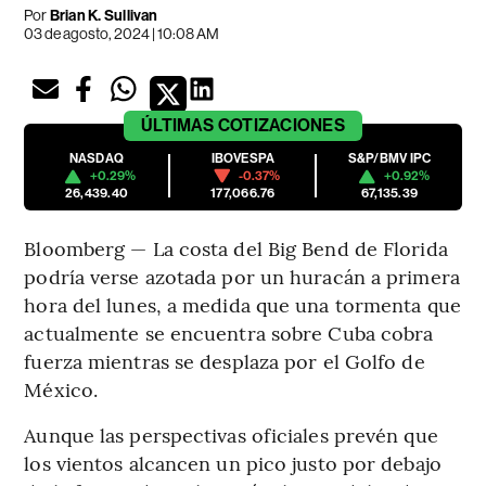
Por
Brian K. Sullivan
03 de agosto, 2024 | 10:08 AM
ÚLTIMAS
COTIZACIONES
NASDAQ
IBOVESPA
S&P/BMV IPC
+0.29%
-0.37%
+0.92%
26,439.40
177,066.76
67,135.39
Bloomberg — La costa del Big Bend de Florida
podría verse azotada por un huracán a primera
hora del lunes, a medida que una tormenta que
actualmente se encuentra sobre Cuba cobra
fuerza mientras se desplaza por el Golfo de
México.
Aunque las perspectivas oficiales prevén que
los vientos alcancen un pico justo por debajo