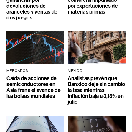
ganancias por
comercial impulsado
devoluciones de
por exportaciones de
aranceles y ventas de
materias primas
dos juegos
MERCADOS
MÉXICO
Caída de acciones de
Analistas prevén que
semiconductores en
Banxico deje sin cambio
Asia frena el avance de
la tasa mientras
las bolsas mundiales
inflación baja a 3,13% en
julio