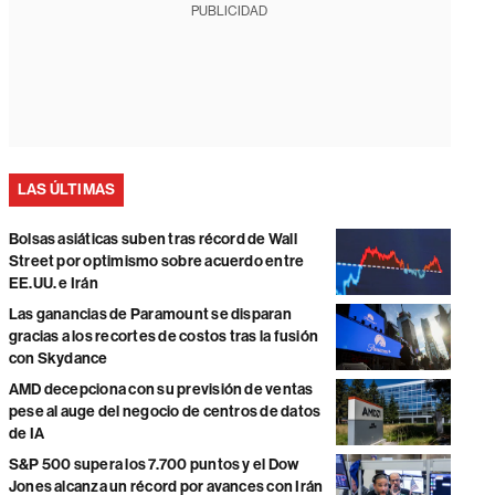
PUBLICIDAD
LAS ÚLTIMAS
Bolsas asiáticas suben tras récord de Wall
Street por optimismo sobre acuerdo entre
EE.UU. e Irán
Las ganancias de Paramount se disparan
gracias a los recortes de costos tras la fusión
con Skydance
AMD decepciona con su previsión de ventas
pese al auge del negocio de centros de datos
de IA
S&P 500 supera los 7.700 puntos y el Dow
Jones alcanza un récord por avances con Irán