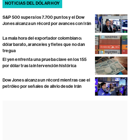
NOTICIAS DEL DÓLAR HOY
S&P 500 supera los 7.700 puntos y el Dow
Jones alcanza un récord por avances con Irán
La mala hora del exportador colombiano:
dólar barato, aranceles y fletes que no dan
tregua
El yen enfrenta una prueba clave en los 155
por dólar tras la intervención histórica
Dow Jones alcanza un récord mientras cae el
petróleo por señales de alivio desde Irán