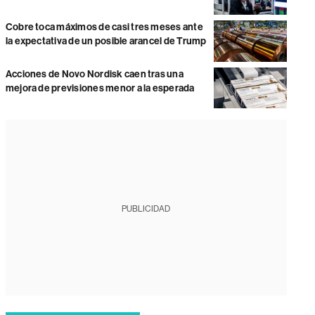
Cobre toca máximos de casi tres meses ante
la expectativa de un posible arancel de Trump
Acciones de Novo Nordisk caen tras una
mejora de previsiones menor a la esperada
PUBLICIDAD