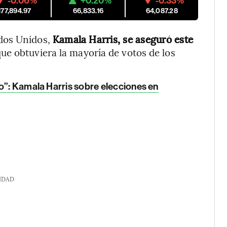
-0.06%
+0.20%
-0.33%
177,894.97
66,833.16
64,087.28
dos Unidos,
Kamala Harris, se aseguró este
ue obtuviera la mayoría de votos de los
lo”: Kamala Harris sobre elecciones en
IDAD