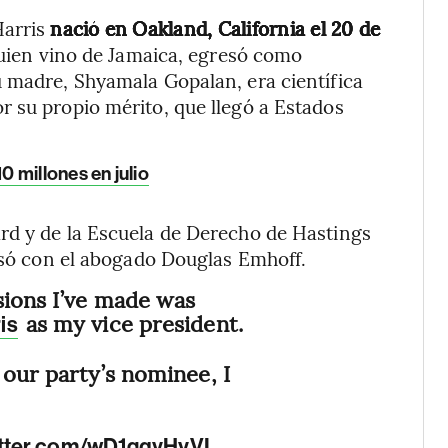
Harris
nació en Oakland, California el 20 de
 quien vino de Jamaica, egresó como
u madre, Shyamala Gopalan, era científica
 su propio mérito, que llegó a Estados
 millones en julio
rd y de la Escuela de Derecho de Hastings
casó con el abogado Douglas Emhoff.
sions I’ve made was
as my vice president.
is
 our party’s nominee, I
itter.com/wD1gqyHyVI