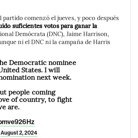
el partido comenzó el jueves, y poco después
ido suficientes votos para ganar la
acional Demócrata (DNC), Jaime Harrison,
aunque ni el DNC ni la campaña de Harris
the Democratic nominee
nited States. I will
e nomination next week.
out people coming
ove of country, to fight
we are.
/abmve926Hz
August 2, 2024