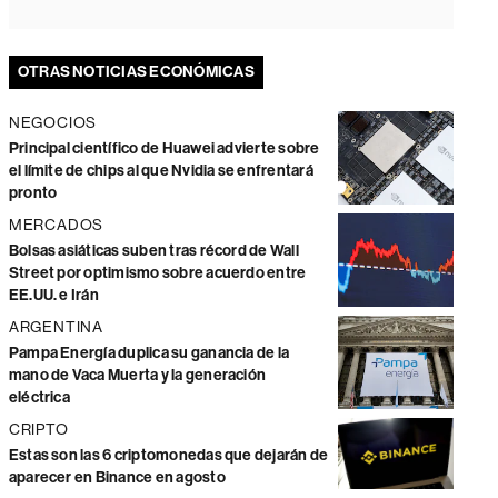
OTRAS NOTICIAS ECONÓMICAS
NEGOCIOS
Principal científico de Huawei advierte sobre
el límite de chips al que Nvidia se enfrentará
pronto
MERCADOS
Bolsas asiáticas suben tras récord de Wall
Street por optimismo sobre acuerdo entre
EE.UU. e Irán
ARGENTINA
Pampa Energía duplica su ganancia de la
mano de Vaca Muerta y la generación
eléctrica
CRIPTO
Estas son las 6 criptomonedas que dejarán de
aparecer en Binance en agosto