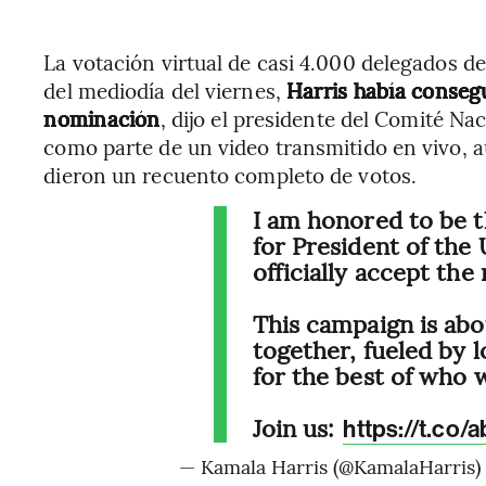
La votación virtual de casi 4.000 delegados d
del mediodía del viernes,
Harris había consegu
nominación
, dijo el presidente del Comité N
como parte de un video transmitido en vivo, 
dieron un recuento completo de votos.
I am honored to be 
for President of the U
officially accept th
This campaign is ab
together, fueled by l
for the best of who 
Join us:
https://t.co
— Kamala Harris (@KamalaHarris)