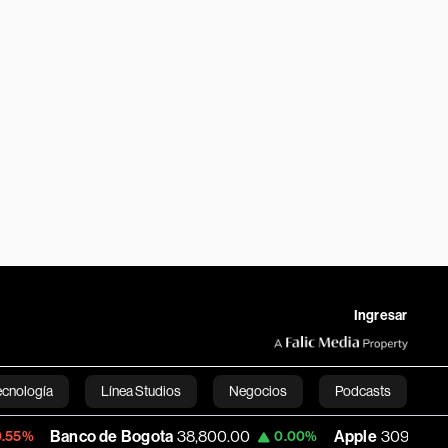
Ingresar
ecnología
Línea Studios
Negocios
Podcasts
nco de Bogota
38,800.00
Apple
309.25
0.00%
+1.97%
English