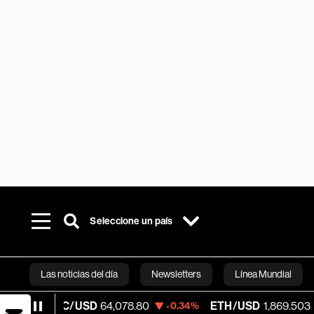
Seleccione un país
Las noticias del día
Newsletters
Línea Mundial
BTC/USD
64,078.80
ETH/USD
1,869.503
-0.34%
-0.31%
Bloomberg 