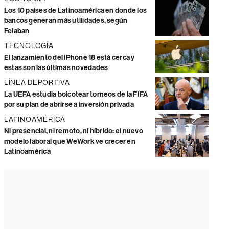
Los 10 países de Latinoamérica en donde los
bancos generan más utilidades, según
Felaban
TECNOLOGÍA
El lanzamiento del iPhone 18 está cerca y
estas son las últimas novedades
LÍNEA DEPORTIVA
La UEFA estudia boicotear torneos de la FIFA
por su plan de abrirse a inversión privada
LATINOAMÉRICA
Ni presencial, ni remoto, ni híbrido: el nuevo
modelo laboral que WeWork ve crecer en
Latinoamérica