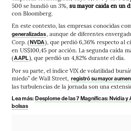
500 se hundió un 3%,
su mayor caída en un d
con Bloomberg.
En este contexto, las empresas conocidas c
, aunque de diferentes envergadur
generalizadas
Corp. (
), que perdió 6,36%
respecto al c
NVDA
en US$100,45 por acción. La segunda caída más
(
), que perdió un 4,82% durante el día.
AAPL
Por su parte, el índice VIX de volatilidad bur
miedo” de Wall Street,
registró su mayor aumen
las turbulencias de la jornada son una extens
Lea más:
Desplome de las 7 Magníficas: Nvidia y 
bolsas