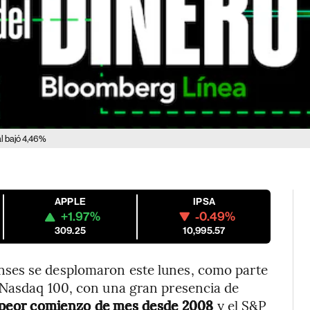
l bajó 4,46%
APPLE
IPSA
+1.97%
-0.49%
309.25
10,995.57
ses se desplomaron este lunes, como parte
 Nasdaq 100, con una gran presencia de
 peor comienzo de mes desde 2008
y el S&P