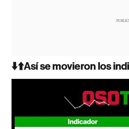
PUBLIC
⬇️⬆️Así se movieron los in