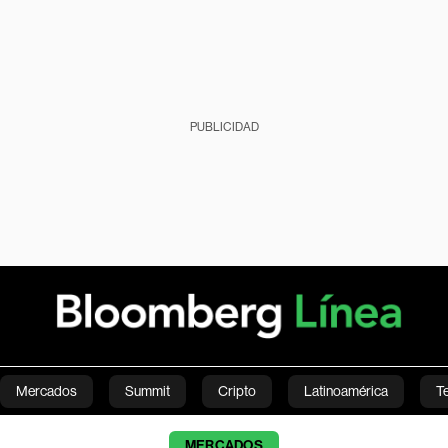
PUBLICIDAD
Mercados
Summit
Cripto
Latinoamérica
T
Green
Economía
Estilo de vida
Mundo
Videos
MERCADOS