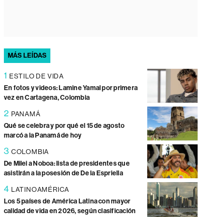
MÁS LEÍDAS
1
ESTILO DE VIDA
En fotos y videos: Lamine Yamal por primera
vez en Cartagena, Colombia
2
PANAMÁ
Qué se celebra y por qué el 15 de agosto
marcó a la Panamá de hoy
3
COLOMBIA
De Milei a Noboa: lista de presidentes que
asistirán a la posesión de De la Espriella
4
LATINOAMÉRICA
Los 5 países de América Latina con mayor
calidad de vida en 2026, según clasificación