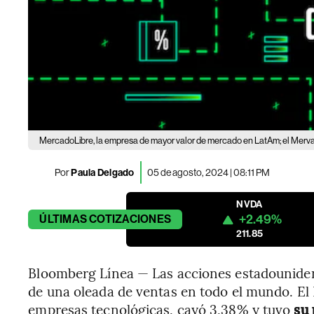
MercadoLibre, la empresa de mayor valor de mercado en LatAm; el Merva
Por
Paula Delgado
05 de agosto, 2024 | 08:11 PM
NVDA
+2.49%
ÚLTIMAS
COTIZACIONES
211.85
Bloomberg Línea — Las acciones estadouniden
de una oleada de ventas en todo el mundo. El
empresas tecnológicas, cayó 3,38% y tuvo
su