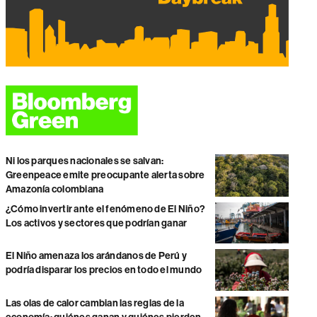
Ni los parques nacionales se salvan:
Greenpeace emite preocupante alerta sobre
Amazonía colombiana
¿Cómo invertir ante el fenómeno de El Niño?
Los activos y sectores que podrían ganar
El Niño amenaza los arándanos de Perú y
podría disparar los precios en todo el mundo
Las olas de calor cambian las reglas de la