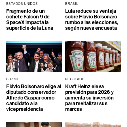
ESTADOS UNIDOS
BRASIL
Fragmento de un
Lula reduce su ventaja
cohete Falcon 9 de
sobre Flávio Bolsonaro
SpaceX impacta la
rumbo a las elecciones,
superficie de la Luna
según nueva encuesta
BRASIL
NEGOCIOS
Flávio Bolsonaro elige al
Kraft Heinz eleva
diputado conservador
previsión para 2026 y
Alfredo Gaspar como
aumenta su inversión
candidato a la
para revitalizar sus
vicepresidencia
marcas