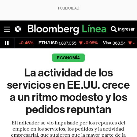
PUBLICIDAD
Ingresar
6%
ETH/USD
-0.98%
Visa
-0.28%
Mercad
1,897.055
368.54
ECONOMÍA
La actividad de los
servicios en EE.UU. crece
a un ritmo modesto y los
pedidos repuntan
El indicador se vio impulsado por los repuntes del
empleo en los servicios, los pedidos y la actividad
empresarial, que sugieren que la mayor parte de la