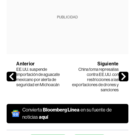
PUBLICIDAD
Anterior
Siguiente
EE.UU. suspende
China toma represalias
importación de aguacate
contra EE.UU. con
mexicano por alerta de
restricciones a las
seguridad en Michoacán
exportaciones de drones y
sanciones
Convierta
Bloomberg Línea
en su fuente de
noticias
aquí