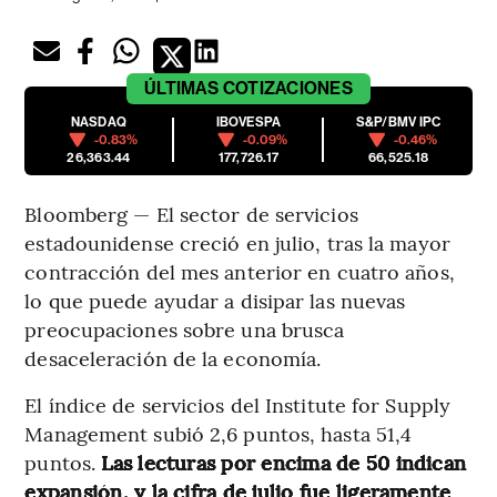
ÚLTIMAS
COTIZACIONES
NASDAQ
IBOVESPA
S&P/BMV IPC
-0.83%
-0.09%
-0.46%
26,363.44
177,726.17
66,525.18
Bloomberg — El sector de servicios
estadounidense creció en julio, tras la mayor
contracción del mes anterior en cuatro años,
lo que puede ayudar a disipar las nuevas
preocupaciones sobre una brusca
desaceleración de la economía.
El índice de servicios del Institute for Supply
Management subió 2,6 puntos, hasta 51,4
puntos.
Las lecturas por encima de 50 indican
expansión, y la cifra de julio fue ligeramente