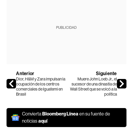
PUBLICIDAD
Anterior
Siguiente
Dior, H&M y Zara impulsan la
Muere John Loeb Jr., el
ocupación de los centros
sucesor de una dinastía de
comerciales de Iguatemi en
Wall Street que se volcó a la
Brasil
política
Convierta
Bloomberg Línea
en su fuente de
noticias
aquí