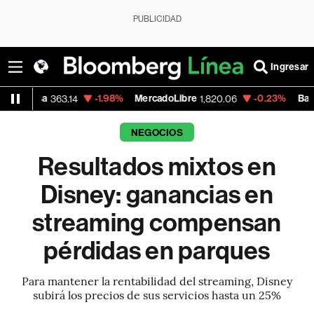
PUBLICIDAD
Ingresar
-1.98%
MercadoLibre
-0.23%
Banco de Bogota
14
1,820.06
3
NEGOCIOS
Resultados mixtos en
Disney: ganancias en
streaming compensan
pérdidas en parques
Para mantener la rentabilidad del streaming, Disney
subirá los precios de sus servicios hasta un 25%