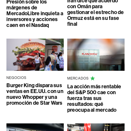
Irán dice que acuerdo
Presión sobre los
con Omán para
márgenes de
gestionar el estrecho de
MercadoLibre inquieta a
Ormuz está en su fase
inversores y acciones
final
caen en el Nasdaq
NEGOCIOS
MERCADOS
Burger King dispara sus
La acción más rentable
ventas en EE.UU. con un
del S&P 500 cae con
nuevo Whopper y una
fuerza tras sus
promoción de Star Wars
resultados: qué
preocupa al mercado