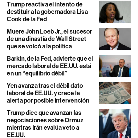
Trump reactiva el intento de
destituir a la gobernadora Lisa
Cook de la Fed
Muere John Loeb Jr., el sucesor
de una dinastía de Wall Street
que se volcó a la política
Barkin, de la Fed, advierte que el
mercado laboral de EE.UU. está
en un “equilibrio débil”
Yen avanza tras el débil dato
laboral de EE.UU. y crece la
alerta por posible intervención
Trump dice que avanzan las
negociaciones sobre Ormuz
mientras Irán evalúa veto a
EE.UU.