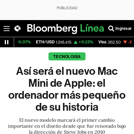
PUBLICIDAD
Ingresar
7%
ETH/USD
+0.23%
Visa
-2.15%
Mercad
1,918.415
362.50
TECNOLOGÍA
Así será el nuevo Mac
Mini de Apple: el
ordenador más pequeño
de su historia
El nuevo modelo marcará el primer cambio
importante en el diseño desde que fue renovado bajo
la dirección de Steve Jobs en 2010