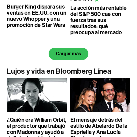
Burger King dispara sus
La acción más rentable
ventas en EE.UU. con un
del S&P 500 cae con
nuevo Whopper y una
fuerza tras sus
promoción de Star Wars
resultados: qué
preocupa al mercado
Cargar más
Lujos y vida en Bloomberg Línea
¿Quién era William Orbit,
El mensaje detrás del
el productor que trabajó
estilo de Abelardo De la
con Madonna y ayudó a
Espriella y Ana Lucía