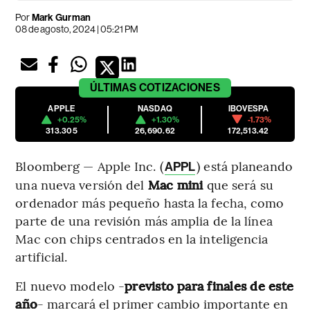
Por
Mark Gurman
08 de agosto, 2024 | 05:21 PM
ÚLTIMAS
COTIZACIONES
APPLE
NASDAQ
IBOVESPA
+0.25%
+1.30%
-1.73%
313.305
26,690.62
172,513.42
Bloomberg — Apple Inc. (
) está planeando
APPL
una nueva versión del
Mac mini
que será su
ordenador más pequeño hasta la fecha, como
parte de una revisión más amplia de la línea
Mac con chips centrados en la inteligencia
artificial.
El nuevo modelo -
previsto para finales de este
año
- marcará el primer cambio importante en