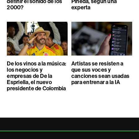
definir el sonido de los
Pineda, según una
2000?
experta
De los vinos a la música:
Artistas se resisten a
los negocios y
que sus voces y
empresas de De la
canciones sean usadas
Espriella, el nuevo
para entrenar a la IA
presidente de Colombia