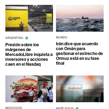
MUNDO
ARGENTINA
Irán dice que acuerdo
Presión sobre los
con Omán para
márgenes de
gestionar el estrecho de
MercadoLibre inquieta a
Ormuz está en su fase
inversores y acciones
final
caen en el Nasdaq
NEGOCIOS
MERCADOS