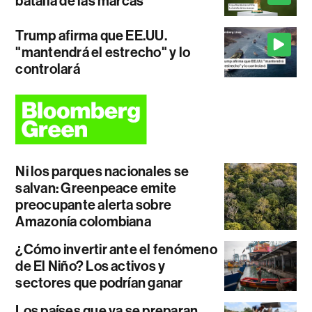
batalla de las marcas
Trump afirma que EE.UU.
"mantendrá el estrecho" y lo
controlará
Ni los parques nacionales se
salvan: Greenpeace emite
preocupante alerta sobre
Amazonía colombiana
¿Cómo invertir ante el fenómeno
de El Niño? Los activos y
sectores que podrían ganar
Los países que ya se preparan