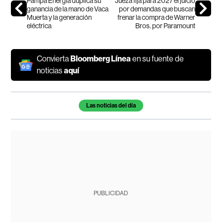
Pampa Energía duplica su
Jueza fija para 2027 el juicio
ganancia de la mano de Vaca
por demandas que buscan
Muerta y la generación
frenar la compra de Warner
eléctrica
Bros. por Paramount
Convierta
Bloomberg Línea
en su fuente de
noticias
aquí
Temas de este artículo
Las noticias del día
PUBLICIDAD