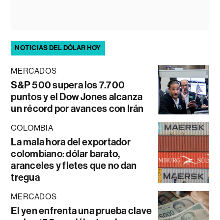
NOTICIAS DEL DÓLAR HOY
MERCADOS
S&P 500 supera los 7.700
puntos y el Dow Jones alcanza
un récord por avances con Irán
COLOMBIA
La mala hora del exportador
colombiano: dólar barato,
aranceles y fletes que no dan
tregua
MERCADOS
El yen enfrenta una prueba clave