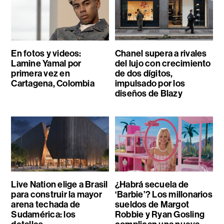
En fotos y videos:
Chanel supera a rivales
Lamine Yamal por
del lujo con crecimiento
primera vez en
de dos dígitos,
Cartagena, Colombia
impulsado por los
diseños de Blazy
Live Nation elige a Brasil
¿Habrá secuela de
para construir la mayor
‘Barbie’? Los millonarios
arena techada de
sueldos de Margot
Sudamérica: los
Robbie y Ryan Gosling