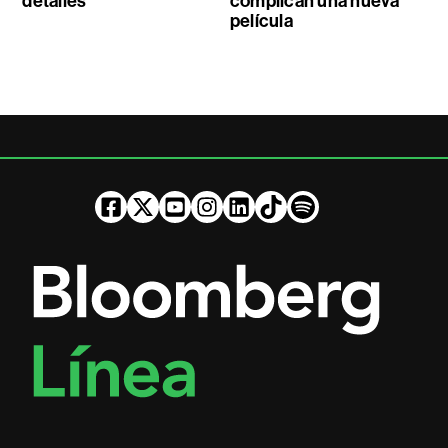
detalles
complican una nueva
película