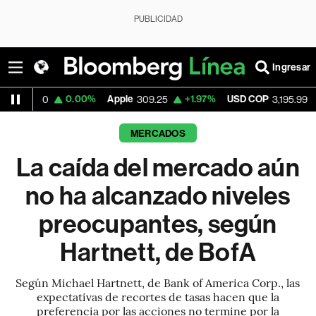
PUBLICIDAD
Ingresar
0.00%
Apple
+1.97%
USD COP
-1.14%
T
309.25
3,195.99
MERCADOS
La caída del mercado aún
no ha alcanzado niveles
preocupantes, según
Hartnett, de BofA
Según Michael Hartnett, de Bank of America Corp., las
expectativas de recortes de tasas hacen que la
preferencia por las acciones no termine por la