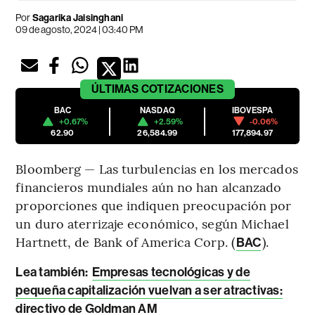
Por
Sagarika Jaisinghani
09 de agosto, 2024 | 03:40 PM
ÚLTIMAS
COTIZACIONES
BAC
NASDAQ
IBOVESPA
+0.67%
+2.59%
-0.06%
62.90
26,584.99
177,894.97
Bloomberg — Las turbulencias en los mercados
financieros mundiales aún no han alcanzado
proporciones que indiquen preocupación por
un duro aterrizaje económico, según Michael
Hartnett, de Bank of America Corp. (
).
BAC
Lea también:
Empresas tecnológicas y de
pequeña capitalización vuelvan a ser atractivas:
directivo de Goldman AM