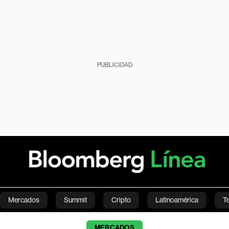
PUBLICIDAD
Mercados
Summit
Cripto
Latinoamérica
T
Green
Economía
Estilo de vida
Mundo
Videos
MERCADOS