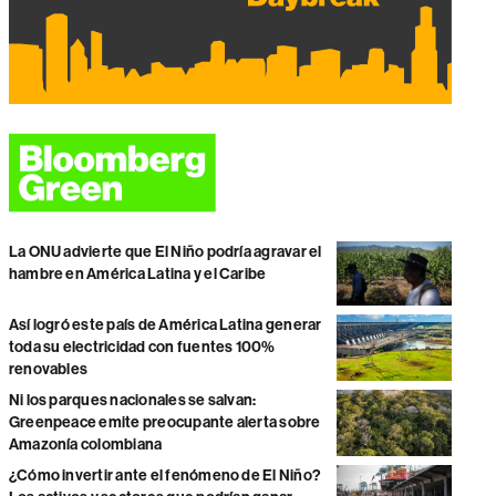
La ONU advierte que El Niño podría agravar el
hambre en América Latina y el Caribe
Así logró este país de América Latina generar
toda su electricidad con fuentes 100%
renovables
Ni los parques nacionales se salvan:
Greenpeace emite preocupante alerta sobre
Amazonía colombiana
¿Cómo invertir ante el fenómeno de El Niño?