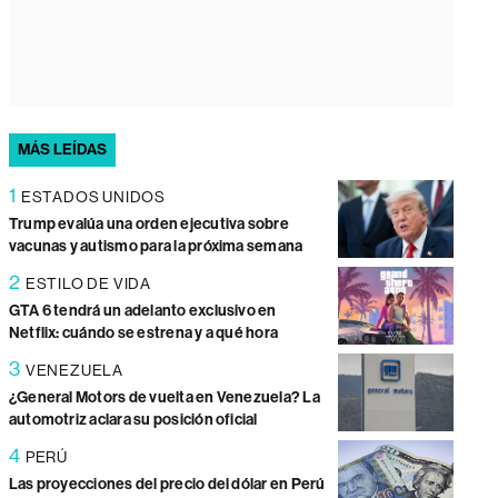
MÁS LEÍDAS
1
ESTADOS UNIDOS
Trump evalúa una orden ejecutiva sobre
vacunas y autismo para la próxima semana
2
ESTILO DE VIDA
GTA 6 tendrá un adelanto exclusivo en
Netflix: cuándo se estrena y a qué hora
3
VENEZUELA
¿General Motors de vuelta en Venezuela? La
automotriz aclara su posición oficial
4
PERÚ
Las proyecciones del precio del dólar en Perú