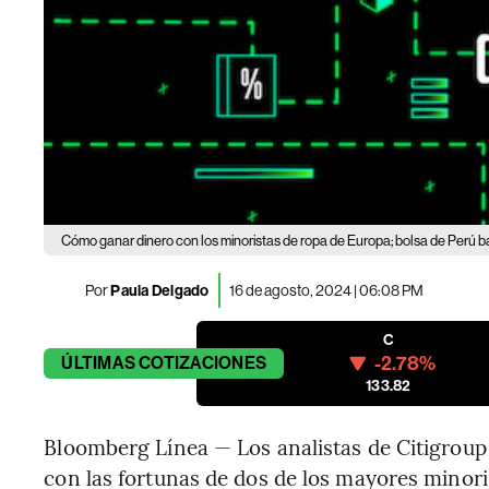
Cómo ganar dinero con los minoristas de ropa de Europa; bolsa de Perú b
Por
Paula Delgado
16 de agosto, 2024 | 06:08 PM
C
-2.78%
ÚLTIMAS
COTIZACIONES
133.82
Bloomberg Línea — Los analistas de Citigroup 
con las fortunas de dos de los mayores minori