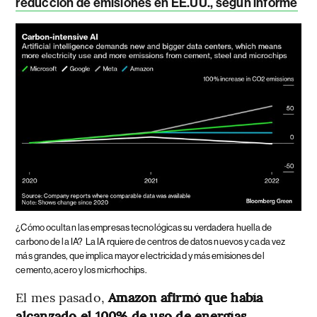
reducción de emisiones en EE.UU., según informe
¿Cómo ocultan las empresas tecnológicas su verdadera huella de
carbono de la IA?
La IA rquiere de centros de datos nuevos y cada vez
más grandes, que implica mayor electricidad y más emisiones del
cemento, acero y los micrhochips.
El mes pasado,
Amazon afirmó que había
alcanzado el 100% de uso de energías