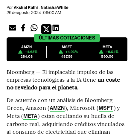
Por
Akshat Rathi - Natasha White
26 de agosto, 2024 | 06:00 AM
ÚLTIMAS
COTIZACIONES
AMZN
MSFT
META
+4.68%
+4.93%
+6.04%
284.08
487.59
590.06
Bloomberg — El implacable impulso de las
empresas tecnológicas a la IA tiene
un coste
no revelado para el planeta.
De acuerdo con un análisis de Bloomberg
Green, Amazon (
), Microsoft (
) y
AMZN
MSFT
Meta (
) están ocultando su huella de
META
carbono real, adquiriendo créditos vinculados
al consumo de electricidad que eliminan