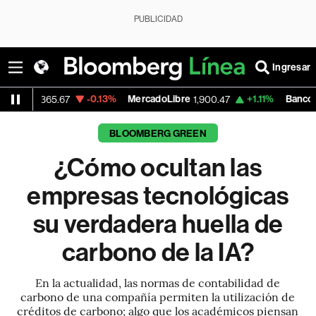
PUBLICIDAD
Ingresar
-0.13%
MercadoLibre
+1.11%
Banco de Bogota
67
1,900.47
38
BLOOMBERG GREEN
¿Cómo ocultan las
empresas tecnológicas
su verdadera huella de
carbono de la IA?
En la actualidad, las normas de contabilidad de
carbono de una compañía permiten la utilización de
créditos de carbono; algo que los académicos piensan