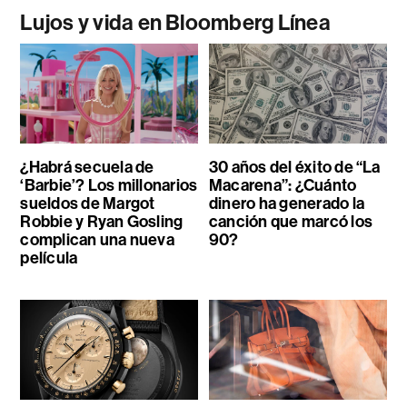
Lujos y vida en Bloomberg Línea
¿Habrá secuela de
30 años del éxito de “La
‘Barbie’? Los millonarios
Macarena”: ¿Cuánto
sueldos de Margot
dinero ha generado la
Robbie y Ryan Gosling
canción que marcó los
complican una nueva
90?
película