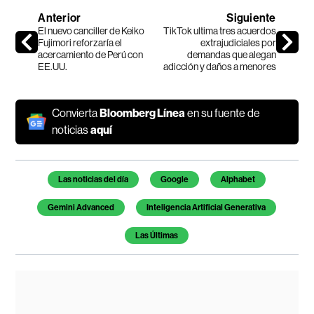
Anterior
Siguiente
El nuevo canciller de Keiko
TikTok ultima tres acuerdos
Fujimori reforzaría el
extrajudiciales por
acercamiento de Perú con
demandas que alegan
EE.UU.
adicción y daños a menores
Convierta
Bloomberg Línea
en su fuente de
noticias
aquí
Temas de este artículo
Las noticias del día
Google
Alphabet
Gemini Advanced
Inteligencia Artificial Generativa
Las Últimas