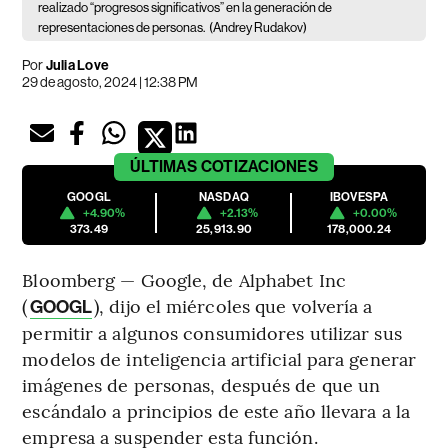
realizado “progresos significativos” en la generación de
representaciones de personas.
(Andrey Rudakov)
Por
Julia Love
29 de agosto, 2024 | 12:38 PM
ÚLTIMAS
COTIZACIONES
GOOGL
NASDAQ
IBOVESPA
+4.90%
+2.13%
+0.00%
373.49
25,913.90
178,000.24
Bloomberg — Google, de Alphabet Inc
(
), dijo el miércoles que volvería a
GOOGL
permitir a algunos consumidores utilizar sus
modelos de inteligencia artificial para generar
imágenes de personas, después de que un
escándalo a principios de este año llevara a la
empresa a suspender esta función.