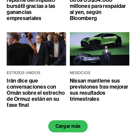
repunte del impulso
otros US$34.000
bursátil gracias a las
millones para respaldar
ganancias
al yen, según
empresariales
Bloomberg
ESTADOS UNIDOS
NEGOCIOS
Irán dice que
Nissan mantiene sus
conversaciones con
previsiones tras mejorar
Omán sobre el estrecho
sus resultados
de Ormuz están en su
trimestrales
fase final
Cargar más