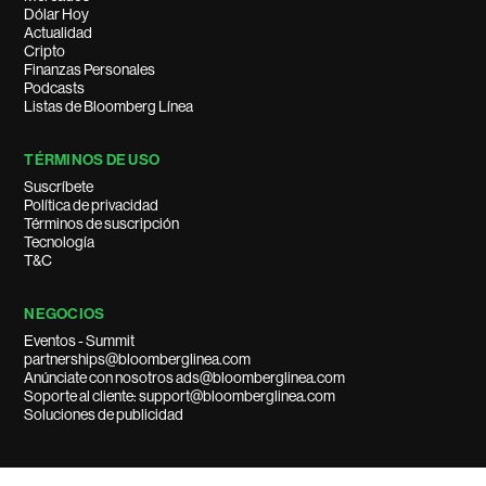
Dólar Hoy
Actualidad
Cripto
Finanzas Personales
Podcasts
Listas de Bloomberg Línea
TÉRMINOS DE USO
Suscríbete
Política de privacidad
Términos de suscripción
Tecnología
T&C
NEGOCIOS
Eventos - Summit
partnerships@bloomberglinea.com
Anúnciate con nosotros ads@bloomberglinea.com
Soporte al cliente: support@bloomberglinea.com
Soluciones de publicidad