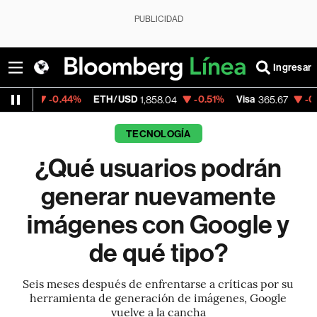
PUBLICIDAD
Ingresar
0.44%
ETH/USD
-0.51%
Visa
-0.13%
Merc
1,858.04
365.67
TECNOLOGÍA
¿Qué usuarios podrán
generar nuevamente
imágenes con Google y
de qué tipo?
Seis meses después de enfrentarse a críticas por su
herramienta de generación de imágenes, Google
vuelve a la cancha