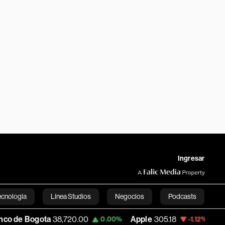
Ingresar
ecnología
Línea Studios
Negocios
Podcasts
Bogota
38,720.00
Apple
305.18
USD COP
0.00%
-1.12%
English