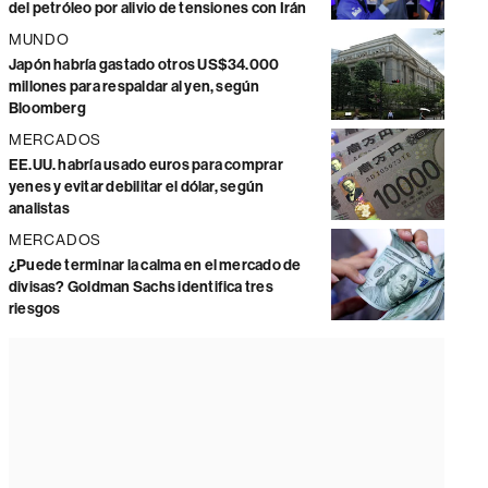
del petróleo por alivio de tensiones con Irán
MUNDO
Japón habría gastado otros US$34.000
millones para respaldar al yen, según
Bloomberg
MERCADOS
EE.UU. habría usado euros para comprar
yenes y evitar debilitar el dólar, según
analistas
MERCADOS
¿Puede terminar la calma en el mercado de
divisas? Goldman Sachs identifica tres
riesgos