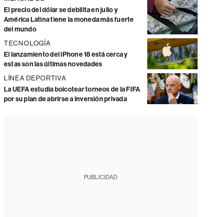
El precio del dólar se debilita en julio y
América Latina tiene la moneda más fuerte
del mundo
TECNOLOGÍA
El lanzamiento del iPhone 18 está cerca y
estas son las últimas novedades
LÍNEA DEPORTIVA
La UEFA estudia boicotear torneos de la FIFA
por su plan de abrirse a inversión privada
PUBLICIDAD