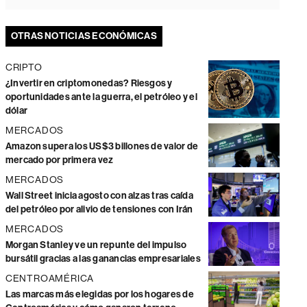
OTRAS NOTICIAS ECONÓMICAS
CRIPTO
¿Invertir en criptomonedas? Riesgos y
oportunidades ante la guerra, el petróleo y el
dólar
MERCADOS
Amazon supera los US$3 billones de valor de
mercado por primera vez
MERCADOS
Wall Street inicia agosto con alzas tras caída
del petróleo por alivio de tensiones con Irán
MERCADOS
Morgan Stanley ve un repunte del impulso
bursátil gracias a las ganancias empresariales
CENTROAMÉRICA
Las marcas más elegidas por los hogares de