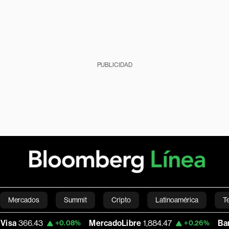
PUBLICIDAD
Mercados
Summit
Cripto
Latinoamérica
T
6.43
MercadoLibre
1,884.47
Banco de 
+0.08%
+0.26%
Green
Economía
Estilo de vida
Mundo
Videos