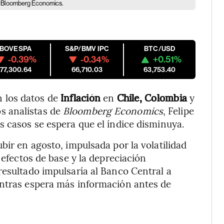
de Bloomberg Economics.
IBOVESPA
S&P/BMV IPC
BTC/USD
-0.39%
-0.34%
+0.51%
177,300.64
66,710.03
63,753.40
 los datos de
Inflación
en
Chile, Colombia
y
s analistas de
Bloomberg Economics
, Felipe
s casos se espera que el índice disminuya.
subir en agosto, impulsada por la volatilidad
 efectos de base y la depreciación
resultado impulsaría al Banco Central a
entras espera más información antes de