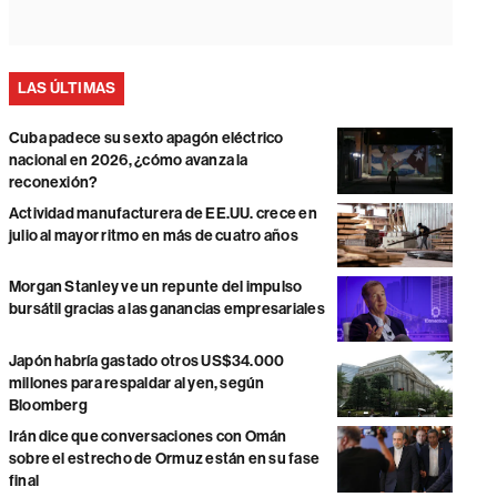
LAS ÚLTIMAS
Cuba padece su sexto apagón eléctrico
nacional en 2026, ¿cómo avanza la
reconexión?
Actividad manufacturera de EE.UU. crece en
julio al mayor ritmo en más de cuatro años
Morgan Stanley ve un repunte del impulso
bursátil gracias a las ganancias empresariales
Japón habría gastado otros US$34.000
millones para respaldar al yen, según
Bloomberg
Irán dice que conversaciones con Omán
sobre el estrecho de Ormuz están en su fase
final