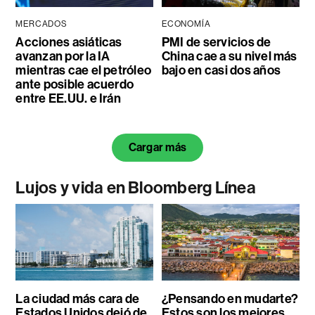
MERCADOS
ECONOMÍA
Acciones asiáticas
PMI de servicios de
avanzan por la IA
China cae a su nivel más
mientras cae el petróleo
bajo en casi dos años
ante posible acuerdo
entre EE.UU. e Irán
Cargar más
Lujos y vida en Bloomberg Línea
La ciudad más cara de
¿Pensando en mudarte?
Estados Unidos dejó de
Estos son los mejores