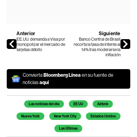
Anterior
Siguiente
EE.UU. demanda a Visa por
Banco Central de Brasil
monopolizar el mercado de
recorta la tasa de interés al
tarjetas débito
14% tras moderarse la
inflación
Convierta
Bloomberg Línea
en su fuente de
noticias
aquí
Temas de este artículo
Las noticias del día
EE UU
Airbnb
Nueva York
New York City
Estados Unidos
Las Últimas