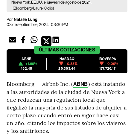
Nueva York, EE.UU., el jueves 1 de agosto de 2024.
(Bloomberg/Laurel Golio)
Por
Natalie Lung
03 de septiembre, 2024 | 03:36 PM
ÚLTIMAS
COTIZACIONES
ABNB
NASDAQ
IBOVESPA
+1.69%
-0.83%
-0.09%
152.48
26,363.44
177,726.17
Bloomberg — Airbnb Inc. (
) está instando
ABNB
a las autoridades de la ciudad de Nueva York a
que reduzcan una regulación local que
ilegalizó la mayoría de sus listados de alquiler a
corto plazo cuando entró en vigor hace casi
un año, citando los impactos sobre los viajeros
y los anfitriones.