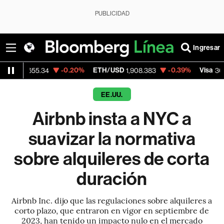
PUBLICIDAD
Ingresar
-0.20%
ETH/USD
-0.39%
Visa
-0.2
.34
1,908.383
368.54
EE.UU.
Airbnb insta a NYC a
suavizar la normativa
sobre alquileres de corta
duración
Airbnb Inc. dijo que las regulaciones sobre alquileres a
corto plazo, que entraron en vigor en septiembre de
2023, han tenido un impacto nulo en el mercado