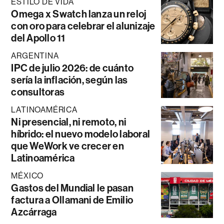
ESTILO DE VIDA
Omega x Swatch lanza un reloj
con oro para celebrar el alunizaje
del Apollo 11
ARGENTINA
IPC de julio 2026: de cuánto
sería la inflación, según las
consultoras
LATINOAMÉRICA
Ni presencial, ni remoto, ni
híbrido: el nuevo modelo laboral
que WeWork ve crecer en
Latinoamérica
MÉXICO
Gastos del Mundial le pasan
factura a Ollamani de Emilio
Azcárraga