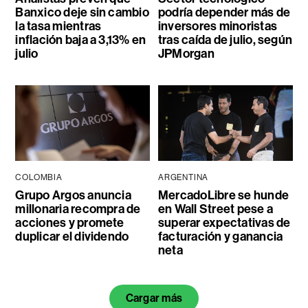
Banxico deje sin cambio
podría depender más de
la tasa mientras
inversores minoristas
inflación baja a 3,13% en
tras caída de julio, según
julio
JPMorgan
COLOMBIA
ARGENTINA
Grupo Argos anuncia
MercadoLibre se hunde
millonaria recompra de
en Wall Street pese a
acciones y promete
superar expectativas de
duplicar el dividendo
facturación y ganancia
neta
Cargar más