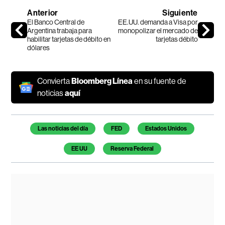
Anterior
Siguiente
El Banco Central de
EE.UU. demanda a Visa por
Argentina trabaja para
monopolizar el mercado de
habilitar tarjetas de débito en
tarjetas débito
dólares
Convierta
Bloomberg Línea
en su fuente de
noticias
aquí
Temas de este artículo
Las noticias del día
FED
Estados Unidos
EE UU
Reserva Federal