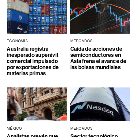
ECONOMÍA
MERCADOS
Australia registra
Caída de acciones de
inesperado superávit
semiconductores en
comercial impulsado
Asia frena el avance de
por exportaciones de
las bolsas mundiales
materias primas
MÉXICO
MERCADOS
Analistas prevén que
Sector tecnológico