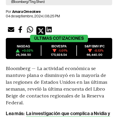
(Bloomberg/Ting Shen)
Por
Amara Omeokwe
04 de septiembre, 2024 | 08:25 PM
ÚLTIMAS
COTIZACIONES
NASDAQ
IBOVESPA
S&P/BMV IPC
+0.02%
-1.01%
-0.13%
26,368.50
175,928.54
66,440.00
Bloomberg — La actividad económica se
mantuvo plana o disminuyó en la mayoría de
las regiones de Estados Unidos en las últimas
semanas, reveló la última encuesta del Libro
Beige de contactos regionales de la Reserva
Federal.
Lea más
:
La investigación que complica a Nvidia y