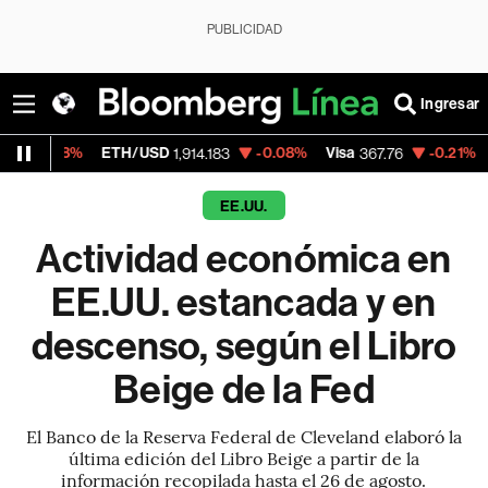
PUBLICIDAD
Ingresar
ETH/USD
-0.08%
Visa
-0.21%
MercadoLi
1,914.183
367.76
EE.UU.
Actividad económica en
EE.UU. estancada y en
descenso, según el Libro
Beige de la Fed
El Banco de la Reserva Federal de Cleveland elaboró la
última edición del Libro Beige a partir de la
información recopilada hasta el 26 de agosto.