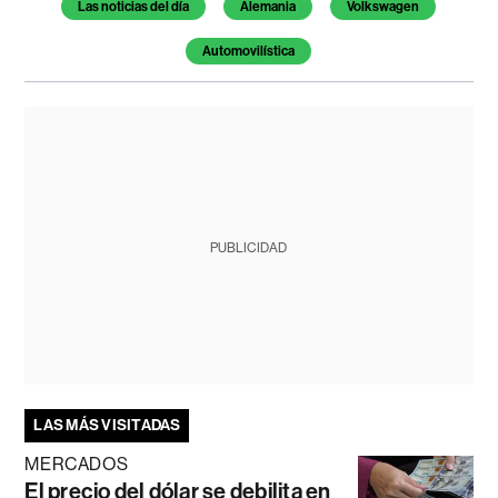
Temas de este artículo
Las noticias del día
Alemania
Volkswagen
Automovilística
PUBLICIDAD
LAS MÁS VISITADAS
MERCADOS
El precio del dólar se debilita en