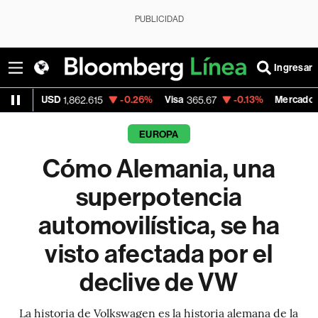
PUBLICIDAD
Ingresar
-0.26%
Visa
-0.13%
MercadoLibre
62.615
365.67
1,900.47
EUROPA
Cómo Alemania, una
superpotencia
automovilística, se ha
visto afectada por el
declive de VW
La historia de Volkswagen es la historia alemana de la