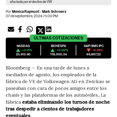
afectada por el declive de VW
Por
Monica Raymunt - Mark Schroers
07 de septiembre, 2024 | 11:00 PM
ÚLTIMAS
COTIZACIONES
NASDAQ
IBOVESPA
S&P/BMV IPC
+2.13%
+0.00%
-0.36%
25,913.90
178,000.24
66,697.22
Bloomberg — En una tarde de lunes a
mediados de agosto, los empleados de la
fábrica de VE de Volkswagen AG en Zwickau se
paseaban con cara de pocos amigos entre los
chasis y las plataformas de los autmóviles
La
.
fábrica
estaba eliminando los turnos de noche
tras despedir a cientos de trabajadores
eventuales
.