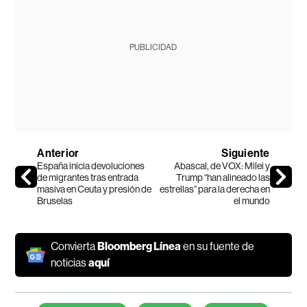
PUBLICIDAD
Anterior
Siguiente
España inicia devoluciones
Abascal, de VOX: Milei y
de migrantes tras entrada
Trump “han alineado las
masiva en Ceuta y presión de
estrellas” para la derecha en
Bruselas
el mundo
Convierta
Bloomberg Línea
en su fuente de
noticias
aquí