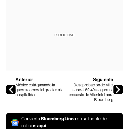
PUBLICIDAD
Anterior
Siguiente
México está ganando la
Desaprobación de Milei
guerra comercial gracias a la
sube al 62,4% según una
hospitalidad
encuesta de AtlasIntel para
Bloomberg
Convierta
Bloomberg Línea
en su fuente de
noticias
aquí