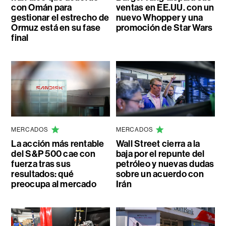
con Omán para
ventas en EE.UU. con un
gestionar el estrecho de
nuevo Whopper y una
Ormuz está en su fase
promoción de Star Wars
final
MERCADOS
MERCADOS
La acción más rentable
Wall Street cierra a la
del S&P 500 cae con
baja por el repunte del
fuerza tras sus
petróleo y nuevas dudas
resultados: qué
sobre un acuerdo con
preocupa al mercado
Irán