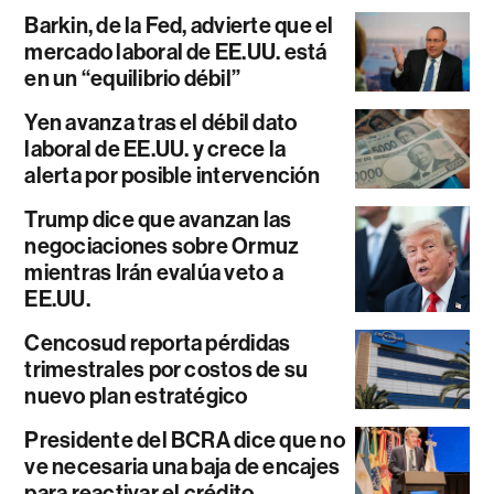
Barkin, de la Fed, advierte que el
mercado laboral de EE.UU. está
en un “equilibrio débil”
Yen avanza tras el débil dato
laboral de EE.UU. y crece la
alerta por posible intervención
Trump dice que avanzan las
negociaciones sobre Ormuz
mientras Irán evalúa veto a
EE.UU.
Cencosud reporta pérdidas
trimestrales por costos de su
nuevo plan estratégico
Presidente del BCRA dice que no
ve necesaria una baja de encajes
para reactivar el crédito