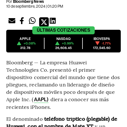
Por
Bloomberg News
10 de septiembre, 2024 | 01:20 PM
ÚLTIMAS
COTIZACIONES
APPLE
NASDAQ
IBOVESPA
+0.08%
+0.99%
-1.71%
312.78
26,608.45
172,545.60
Bloomberg — La empresa Huawei
Technologies Co. presentó el primer
dispositivo comercial del mundo que tiene dos
pliegues, reclamando un liderazgo de diseño
de dispositivos móviles poco después de que
Apple Inc. (
diera a conocer sus más
AAPL)
recientes iPhones.
El denominado
teléfono tríptico (plegable) de
Huawei, con el nombre de Mate XT
y un