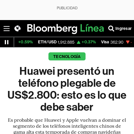
PUBLICIDAD
Ingresar
59%
ETH/USD
+0.37%
Visa
-2.04%
Merc
1,912.885
362.90
TECNOLOGÍA
Huawei presentó un
teléfono plegable de
US$2.800: esto es lo que
debe saber
Es probable que Huawei y Apple vuelvan a dominar el
segmento de los teléfonos inteligentes chinos de
gama alta esta temporada de compras navideñas