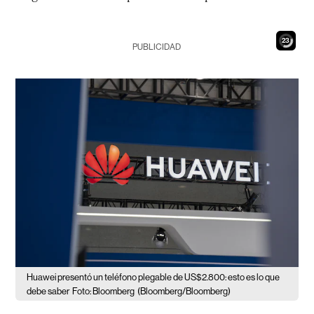
21
PUBLICIDAD
Huawei presentó un teléfono plegable de US$2.800: esto es lo que
debe saber
Foto: Bloomberg
(Bloomberg/Bloomberg)