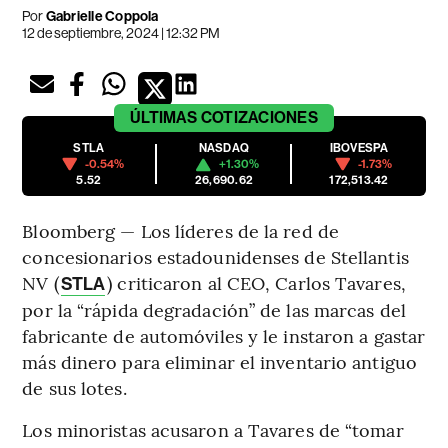
Por
Gabrielle Coppola
12 de septiembre, 2024 | 12:32 PM
ÚLTIMAS
COTIZACIONES
STLA
NASDAQ
IBOVESPA
-0.54%
+1.30%
-1.73%
5.52
26,690.62
172,513.42
Bloomberg — Los líderes de la red de
concesionarios estadounidenses de Stellantis
NV (
) criticaron al CEO, Carlos Tavares,
STLA
por la “rápida degradación” de las marcas del
fabricante de automóviles y le instaron a gastar
más dinero para eliminar el inventario antiguo
de sus lotes.
Los minoristas acusaron a Tavares de “tomar