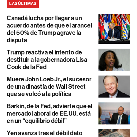
LAS ÚLTIMAS
Canadá lucha por llegar a un
acuerdo antes de que el arancel
del 50% de Trump agrave la
disputa
Trump reactiva el intento de
destituir a la gobernadora Lisa
Cook de la Fed
Muere John Loeb Jr., el sucesor
de una dinastía de Wall Street
que se volcó a la política
Barkin, de la Fed, advierte que el
mercado laboral de EE.UU. está
en un “equilibrio débil”
Yen avanza tras el débil dato