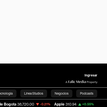
Ingresar
ecnología
Línea Studios
Negocios
Podcasts
,720.00
Apple
310.94
USD COP
3,175.95
-0.21%
+0.55%
English