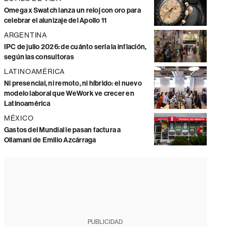
Omega x Swatch lanza un reloj con oro para
celebrar el alunizaje del Apollo 11
ARGENTINA
IPC de julio 2026: de cuánto sería la inflación,
según las consultoras
LATINOAMÉRICA
Ni presencial, ni remoto, ni híbrido: el nuevo
modelo laboral que WeWork ve crecer en
Latinoamérica
MÉXICO
Gastos del Mundial le pasan factura a
Ollamani de Emilio Azcárraga
PUBLICIDAD