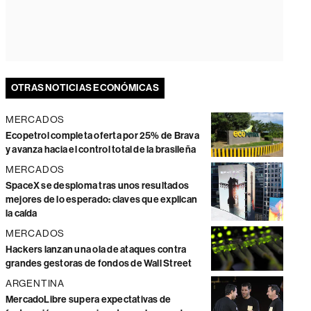
OTRAS NOTICIAS ECONÓMICAS
MERCADOS
Ecopetrol completa oferta por 25% de Brava
y avanza hacia el control total de la brasileña
MERCADOS
SpaceX se desploma tras unos resultados
mejores de lo esperado: claves que explican
la caída
MERCADOS
Hackers lanzan una ola de ataques contra
grandes gestoras de fondos de Wall Street
ARGENTINA
MercadoLibre supera expectativas de