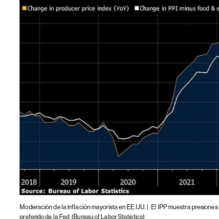
Moderación de la inflación mayorista en EE.UU. |
El IPP muestra presiones
preferido de la Fed
(Bureau of Labor Statistics)