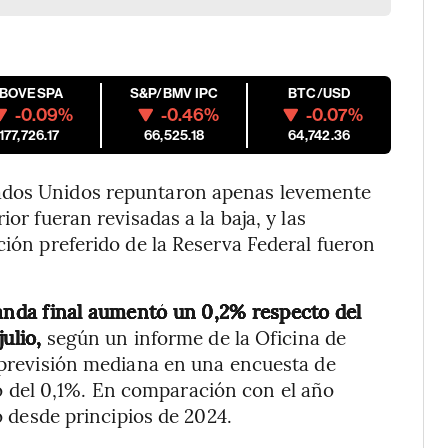
IBOVESPA
S&P/BMV IPC
BTC/USD
-0.09%
-0.46%
-0.07%
177,726.17
66,525.18
64,742.36
tados Unidos repuntaron apenas levemente
or fueran revisadas a la baja, y las
ción preferido de la Reserva Federal fueron
manda final aumentó un 0,2% respecto del
julio,
según un informe de la Oficina de
a previsión mediana en una encuesta de
 del 0,1%. En comparación con el año
jo desde principios de 2024.