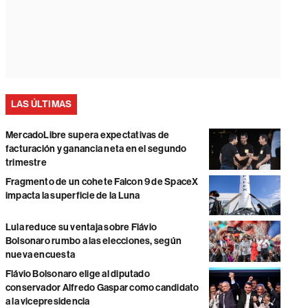
LAS ÚLTIMAS
MercadoLibre supera expectativas de
facturación y ganancia neta en el segundo
trimestre
Fragmento de un cohete Falcon 9 de SpaceX
impacta la superficie de la Luna
Lula reduce su ventaja sobre Flávio
Bolsonaro rumbo a las elecciones, según
nueva encuesta
Flávio Bolsonaro elige al diputado
conservador Alfredo Gaspar como candidato
a la vicepresidencia