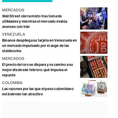
MERCADOS
Wall Street cierra mixto tras toma de
utilidades y mientras el mercado evalúa
avances con Irán
VENEZUELA
Binance despliega su tarjeta en Venezuela en
un mercado impulsado por el auge de las
stablecoins
MERCADOS
El precio del oro se dispara y va camino a su
mejor día desde febrero: qué impulsa el
repunte
COLOMBIA
Las razones por las que el peso colombiano
está siendo tan atractivo