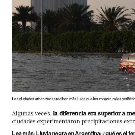
Las ciudades urbanizadas reciben más lluvia que las zonas rurales periféri
Algunas veces,
la diferencia era superior a m
ciudades experimentaron precipitaciones ext
Lea más:
Lluvia negra en Argentina: ¿qué es el 