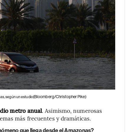
(Bloomberg/Christopher Pike)
cas, según un estudio
edio metro anual
. Asimismo, numerosas
remas más frecuentes y dramáticas.
fenómeno que llega desde el Amazonas?