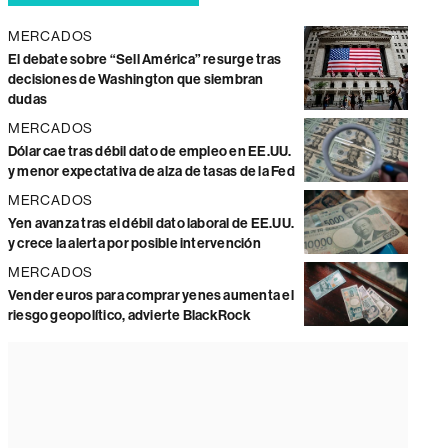
MERCADOS
El debate sobre “Sell América” resurge tras
decisiones de Washington que siembran
dudas
MERCADOS
Dólar cae tras débil dato de empleo en EE.UU.
y menor expectativa de alza de tasas de la Fed
MERCADOS
Yen avanza tras el débil dato laboral de EE.UU.
y crece la alerta por posible intervención
MERCADOS
Vender euros para comprar yenes aumenta el
riesgo geopolítico, advierte BlackRock