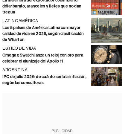
La mala hora del exportador colombiano:
dólar barato, aranceles y fletes que no dan
tregua
LATINOAMÉRICA
Los 5 países de América Latina con mayor
calidad de vida en 2026, según clasificación
de Wharton
ESTILO DE VIDA
Omega x Swatch lanza un reloj con oro para
celebrar el alunizaje del Apollo 11
ARGENTINA
IPC de julio 2026: de cuánto sería la inflación,
según las consultoras
PUBLICIDAD