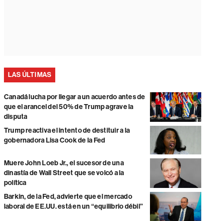
LAS ÚLTIMAS
Canadá lucha por llegar a un acuerdo antes de
que el arancel del 50% de Trump agrave la
disputa
Trump reactiva el intento de destituir a la
gobernadora Lisa Cook de la Fed
Muere John Loeb Jr., el sucesor de una
dinastía de Wall Street que se volcó a la
política
Barkin, de la Fed, advierte que el mercado
laboral de EE.UU. está en un “equilibrio débil”