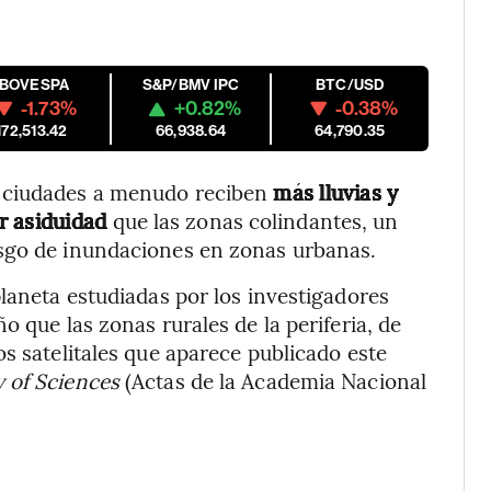
IBOVESPA
S&P/BMV IPC
BTC/USD
-1.73%
+0.82%
-0.38%
172,513.42
66,938.64
64,790.35
s ciudades a menudo reciben
más lluvias y
r asiduidad
que las zonas colindantes, un
esgo de inundaciones en zonas urbanas.
planeta estudiadas por los investigadores
o que las zonas rurales de la periferia, de
s satelitales que aparece publicado este
 of Sciences
(Actas de la Academia Nacional