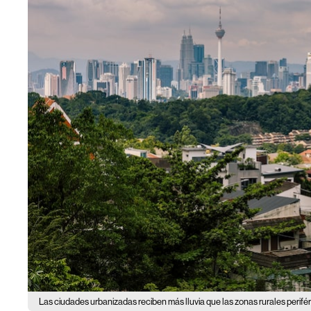
Las ciudades urbanizadas reciben más lluvia que las zonas rurales perifér