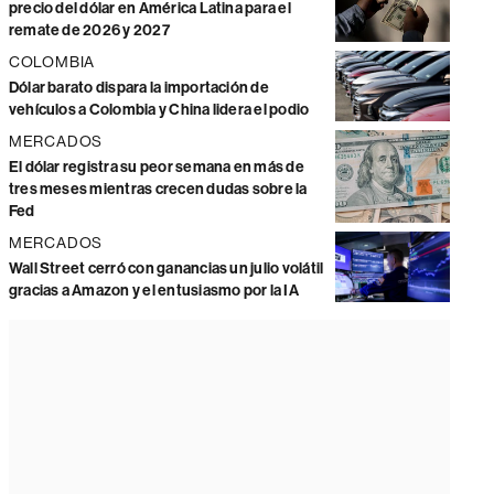
precio del dólar en América Latina para el
remate de 2026 y 2027
COLOMBIA
Dólar barato dispara la importación de
vehículos a Colombia y China lidera el podio
MERCADOS
El dólar registra su peor semana en más de
tres meses mientras crecen dudas sobre la
Fed
MERCADOS
Wall Street cerró con ganancias un julio volátil
gracias a Amazon y el entusiasmo por la IA