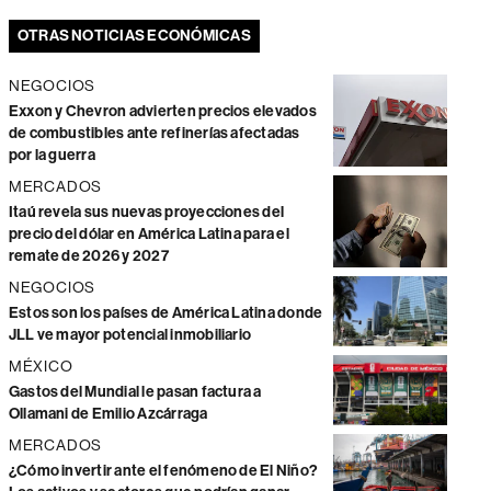
OTRAS NOTICIAS ECONÓMICAS
NEGOCIOS
Exxon y Chevron advierten precios elevados
de combustibles ante refinerías afectadas
por la guerra
MERCADOS
Itaú revela sus nuevas proyecciones del
precio del dólar en América Latina para el
remate de 2026 y 2027
NEGOCIOS
Estos son los países de América Latina donde
JLL ve mayor potencial inmobiliario
MÉXICO
Gastos del Mundial le pasan factura a
Ollamani de Emilio Azcárraga
MERCADOS
¿Cómo invertir ante el fenómeno de El Niño?