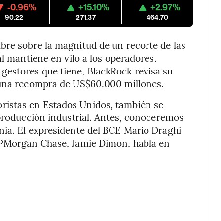
-0.96%
+15.10%
+2.97%
90.22
271.37
464.70
bre sobre la magnitud de un recorte de las
al mantiene en vilo a los operadores.
estores que tiene, BlackRock revisa su
 una recompra de US$60.000 millones.
oristas en Estados Unidos, también se
 producción industrial. Antes, conoceremos
nia. El expresidente del BCE Mario Draghi
 JPMorgan Chase, Jamie Dimon, habla en