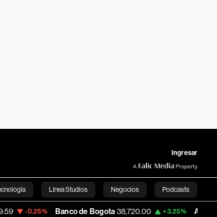
Ingresar
ecnología
Línea Studios
Negocios
Podcasts
Banco de Bogota
38,720.00
Apple
308.63
0.25%
+3.25%
English