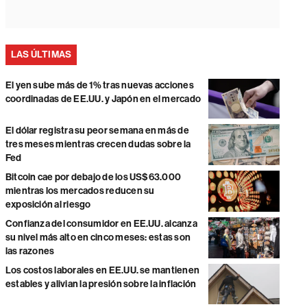
LAS ÚLTIMAS
El yen sube más de 1% tras nuevas acciones
coordinadas de EE.UU. y Japón en el mercado
El dólar registra su peor semana en más de
tres meses mientras crecen dudas sobre la
Fed
Bitcoin cae por debajo de los US$63.000
mientras los mercados reducen su
exposición al riesgo
Confianza del consumidor en EE.UU. alcanza
su nivel más alto en cinco meses: estas son
las razones
Los costos laborales en EE.UU. se mantienen
estables y alivian la presión sobre la inflación