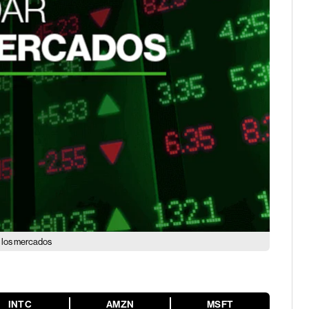
e los mercados
INTC
AMZN
MSFT