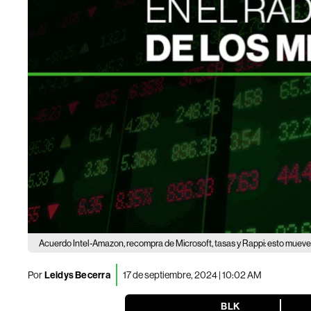
Acuerdo Intel-Amazon, recompra de Microsoft, tasas y Rappi: esto muev
Por
Leidys Becerra
17 de septiembre, 2024 | 10:02 AM
BLK