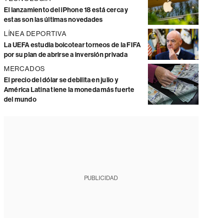
El lanzamiento del iPhone 18 está cerca y
estas son las últimas novedades
LÍNEA DEPORTIVA
La UEFA estudia boicotear torneos de la FIFA
por su plan de abrirse a inversión privada
MERCADOS
El precio del dólar se debilita en julio y
América Latina tiene la moneda más fuerte
del mundo
PUBLICIDAD