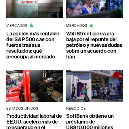
MERCADOS
MERCADOS
La acción más rentable
Wall Street cierra a la
del S&P 500 cae con
baja por el repunte del
fuerza tras sus
petróleo y nuevas dudas
resultados: qué
sobre un acuerdo con
preocupa al mercado
Irán
ESTADOS UNIDOS
NEGOCIOS
Productividad laboral de
SoftBank obtiene un
EE.UU. acelera más de
préstamo de
lo esperado en el
US$10.000 millones