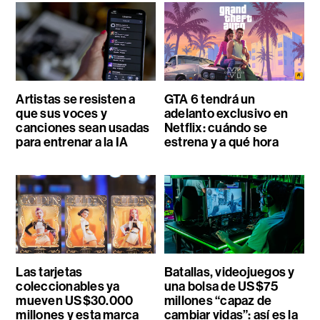
Artistas se resisten a
GTA 6 tendrá un
que sus voces y
adelanto exclusivo en
canciones sean usadas
Netflix: cuándo se
para entrenar a la IA
estrena y a qué hora
Las tarjetas
Batallas, videojuegos y
coleccionables ya
una bolsa de US$75
mueven US$30.000
millones “capaz de
millones y esta marca
cambiar vidas”: así es la