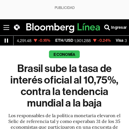
PUBLICIDAD
Ingresar
-0.16%
ETH/USD
-0.24%
Visa
+0.
91.48
1,901.288
370.47
ECONOMÍA
Brasil sube la tasa de
interés oficial al 10,75%,
contra la tendencia
mundial a la baja
Los responsables de la política monetaria elevaron el
Selic de referencia tal y como esperaban 31 de los 35
economistas que participaron en una encuesta de