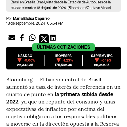
Brasil en Brasilia, Brasil, vista desde la Estación de Autobuses de la
ciudad el martes 18 de junio de 2024.
(Bloomberg/Gustavo Minas)
Por
Maria Eloisa Capurro
18 de septiembre, 2024 | 05:54 PM
ÚLTIMAS
COTIZACIONES
NASDAQ
IBOVESPA
S&P/BMV IPC
-0.06%
-1.23%
-0.19%
26,348.35
175,546.36
66,396.15
Bloomberg — El banco central de Brasil
aumentó su tasa de interés de referencia en un
cuarto de punto en
la primera subida desde
2022
, ya que un repunte del consumo y unas
expectativas de inflación por encima del
objetivo obligaron a los responsables políticos
a moverse en la dirección opuesta a la Reserva