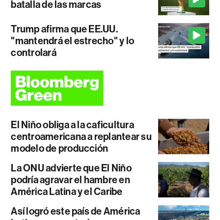
batalla de las marcas
Trump afirma que EE.UU.
"mantendrá el estrecho" y lo
controlará
El Niño obliga a la caficultura
centroamericana a replantear su
modelo de producción
La ONU advierte que El Niño
podría agravar el hambre en
América Latina y el Caribe
Así logró este país de América