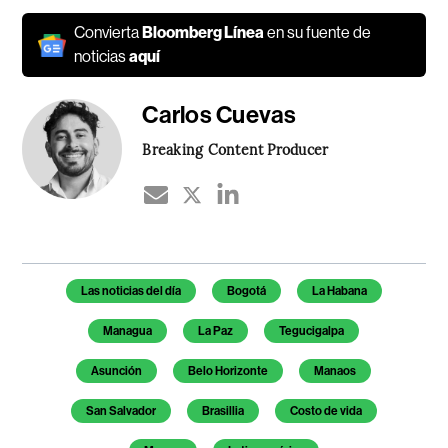
Convierta
Bloomberg Línea
en su fuente de
noticias
aquí
Carlos Cuevas
Breaking Content Producer
Temas de este artículo
Las noticias del día
Bogotá
La Habana
Managua
La Paz
Tegucigalpa
Asunción
Belo Horizonte
Manaos
San Salvador
Brasillia
Costo de vida