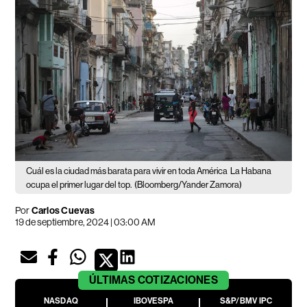
Cuál es la ciudad más barata para vivir en toda América
La Habana
ocupa el primer lugar del top.
(Bloomberg/Yander Zamora)
Por
Carlos Cuevas
19 de septiembre, 2024 | 03:00 AM
ÚLTIMAS
COTIZACIONES
NASDAQ
IBOVESPA
S&P/BMV IPC