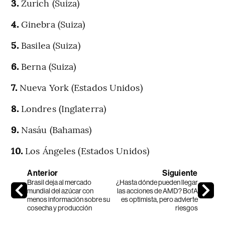
3.
Zurich (Suiza)
4.
Ginebra (Suiza)
5.
Basilea (Suiza)
6.
Berna (Suiza)
7.
Nueva York (Estados Unidos)
8.
Londres (Inglaterra)
9.
Nasáu (Bahamas)
10.
Los Ángeles (Estados Unidos)
Anterior
Siguiente
Brasil deja al mercado
¿Hasta dónde pueden llegar
mundial del azúcar con
las acciones de AMD? BofA
menos información sobre su
es optimista, pero advierte
cosecha y producción
riesgos