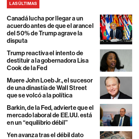
LAS ÚLTIMAS
Canadá lucha por llegar a un
acuerdo antes de que el arancel
del 50% de Trump agrave la
disputa
Trump reactiva el intento de
destituir a la gobernadora Lisa
Cook de la Fed
Muere John Loeb Jr., el sucesor
de una dinastía de Wall Street
que se volcó a la política
Barkin, de la Fed, advierte que el
mercado laboral de EE.UU. está
en un “equilibrio débil”
Yen avanza tras el débil dato