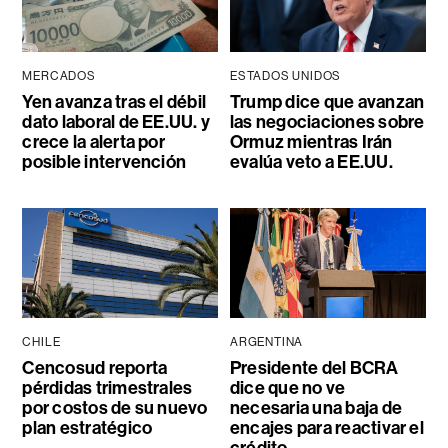
MERCADOS
ESTADOS UNIDOS
Yen avanza tras el débil
Trump dice que avanzan
dato laboral de EE.UU. y
las negociaciones sobre
crece la alerta por
Ormuz mientras Irán
posible intervención
evalúa veto a EE.UU.
CHILE
ARGENTINA
Cencosud reporta
Presidente del BCRA
pérdidas trimestrales
dice que no ve
por costos de su nuevo
necesaria una baja de
plan estratégico
encajes para reactivar el
crédito