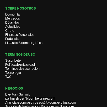
SOBRE NOSOTROS
Economía
Mercados
Dólar Hoy
Actualidad
Cripto
Finanzas Personales
Podcasts
Listas de Bloomberg Línea
TÉRMINOS DE USO
Suscríbete
Política de privacidad
Términos de suscripción
Tecnología
T&C
NEGOCIOS
Eventos - Summit
partnerships@bloomberglinea.com
Anúnciate con nosotros ads@bloomberglinea.com
Soporte al cliente: support@bloomberglinea.com