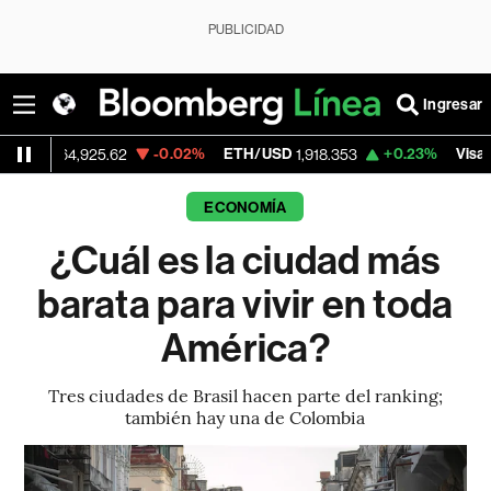
PUBLICIDAD
Ingresar
-0.02%
ETH/USD
+0.23%
Visa
4,925.62
1,918.353
362.50
ECONOMÍA
¿Cuál es la ciudad más
barata para vivir en toda
América?
Tres ciudades de Brasil hacen parte del ranking;
también hay una de Colombia