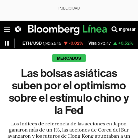
PUBLICIDAD
Ingresar
H/USD
-0.02%
Visa
+0.52%
MercadoLibre
1,905.545
370.47
MERCADOS
Las bolsas asiáticas
suben por el optimismo
sobre el estímulo chino y
la Fed
Los índices de referencia de las acciones en Japón
ganaron más de un 1%, las acciones de Corea del Sur
avanzaron y los futuros de Hong Kong apuntaban a un