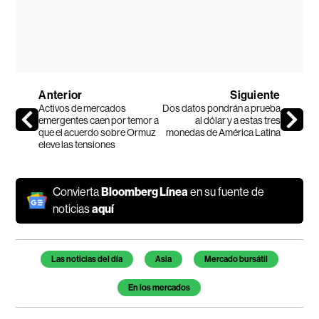
Anterior
Siguiente
Activos de mercados
Dos datos pondrán a prueba
emergentes caen por temor a
al dólar y a estas tres
que el acuerdo sobre Ormuz
monedas de América Latina
eleve las tensiones
Convierta
Bloomberg Línea
en su fuente de
noticias
aquí
Temas de este artículo
Las noticias del día
Asia
Mercado bursátil
En los mercados