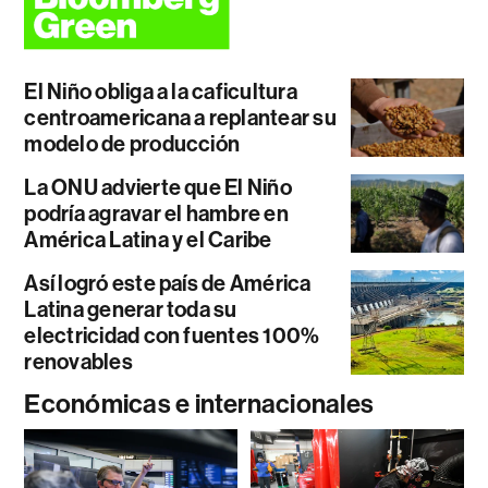
El Niño obliga a la caficultura
centroamericana a replantear su
modelo de producción
La ONU advierte que El Niño
podría agravar el hambre en
América Latina y el Caribe
Así logró este país de América
Latina generar toda su
electricidad con fuentes 100%
renovables
Económicas e internacionales