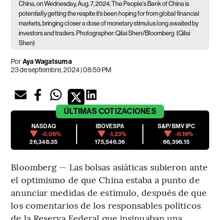
China, on Wednesday, Aug. 7, 2024. The People's Bank of China is
potentially getting the respite it’s been hoping for from global financial
markets, bringing closer a dose of monetary stimulus long awaited by
investors and traders. Photographer: Qilai Shen/Bloomberg
(Qilai
Shen)
Por
Aya Wagatsuma
23 de septiembre, 2024 | 08:59 PM
ÚLTIMAS
COTIZACIONES
NASDAQ
IBOVESPA
S&P/BMV IPC
-0.06%
-1.23%
-0.19%
26,348.35
175,546.36
66,396.15
Bloomberg — Las bolsas asiáticas subieron ante
el optimismo de que China estaba a punto de
anunciar medidas de estímulo, después de que
los comentarios de los responsables políticos
de la Reserva Federal que insinuaban una