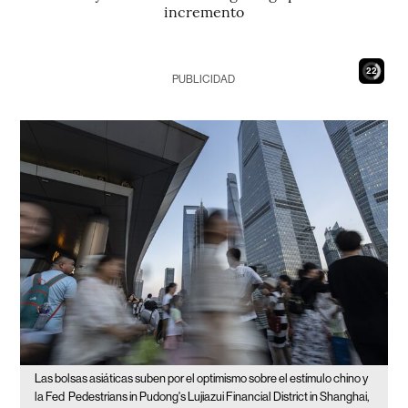
incremento
21
PUBLICIDAD
Las bolsas asiáticas suben por el optimismo sobre el estímulo chino y
la Fed
Pedestrians in Pudong's Lujiazui Financial District in Shanghai,