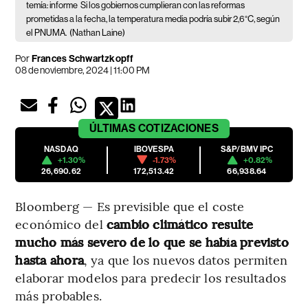
temía: informe
Si los gobiernos cumplieran con las reformas
prometidas a la fecha, la temperatura media podría subir 2,6°C, según
el PNUMA.
(Nathan Laine)
Por
Frances Schwartzkopff
08 de noviembre, 2024 | 11:00 PM
ÚLTIMAS
COTIZACIONES
NASDAQ
IBOVESPA
S&P/BMV IPC
+1.30%
-1.73%
+0.82%
26,690.62
172,513.42
66,938.64
Bloomberg — Es previsible que el coste
económico del
cambio climático resulte
mucho más severo de lo que se había previsto
hasta ahora
, ya que los nuevos datos permiten
elaborar modelos para predecir los resultados
más probables.