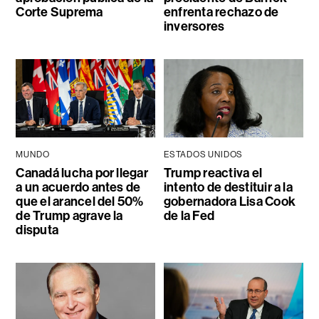
Corte Suprema
enfrenta rechazo de
inversores
MUNDO
ESTADOS UNIDOS
Canadá lucha por llegar
Trump reactiva el
a un acuerdo antes de
intento de destituir a la
que el arancel del 50%
gobernadora Lisa Cook
de Trump agrave la
de la Fed
disputa