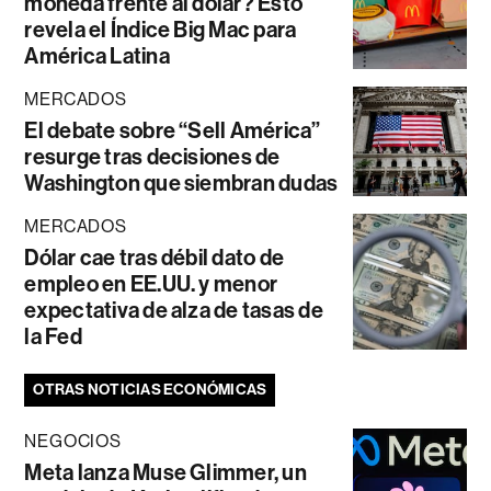
moneda frente al dólar? Esto
revela el Índice Big Mac para
América Latina
MERCADOS
El debate sobre “Sell América”
resurge tras decisiones de
Washington que siembran dudas
MERCADOS
Dólar cae tras débil dato de
empleo en EE.UU. y menor
expectativa de alza de tasas de
la Fed
OTRAS NOTICIAS ECONÓMICAS
NEGOCIOS
Meta lanza Muse Glimmer, un