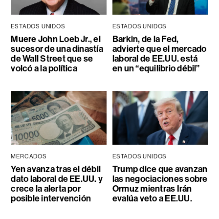
ESTADOS UNIDOS
ESTADOS UNIDOS
Muere John Loeb Jr., el
Barkin, de la Fed,
sucesor de una dinastía
advierte que el mercado
de Wall Street que se
laboral de EE.UU. está
volcó a la política
en un “equilibrio débil”
MERCADOS
ESTADOS UNIDOS
Yen avanza tras el débil
Trump dice que avanzan
dato laboral de EE.UU. y
las negociaciones sobre
crece la alerta por
Ormuz mientras Irán
posible intervención
evalúa veto a EE.UU.