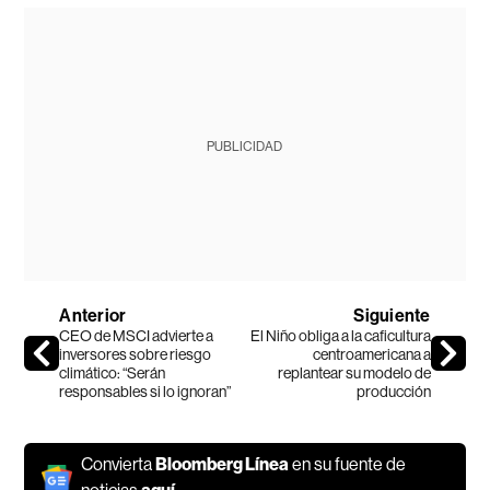
PUBLICIDAD
Anterior
Siguiente
CEO de MSCI advierte a
El Niño obliga a la caficultura
inversores sobre riesgo
centroamericana a
climático: “Serán
replantear su modelo de
responsables si lo ignoran”
producción
Convierta
Bloomberg Línea
en su fuente de