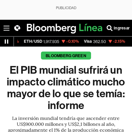
PUBLICIDAD
Ingresar
ETH/USD
-0.10%
Visa
-2.15%
MercadoLibr
1,917.935
362.50
BLOOMBERG GREEN
El PIB mundial sufrirá un
impacto climático mucho
mayor de lo que se temía:
informe
La inversión mundial tendría que ascender entre
US$900.000 millones y US$2,1 billones al año,
aproximadamente el 1% de la producción económica