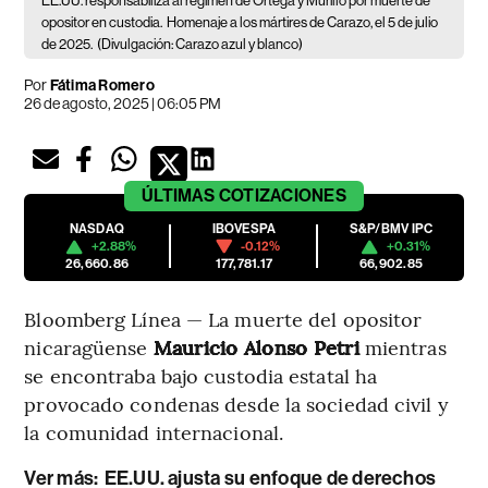
EE.UU. responsabiliza al régimen de Ortega y Murillo por muerte de
opositor en custodia.
Homenaje a los mártires de Carazo, el 5 de julio
de 2025.
(Divulgación: Carazo azul y blanco)
Por
Fátima Romero
26 de agosto, 2025 | 06:05 PM
ÚLTIMAS
COTIZACIONES
NASDAQ
IBOVESPA
S&P/BMV IPC
+2.88%
-0.12%
+0.31%
26,660.86
177,781.17
66,902.85
Bloomberg Línea — La muerte del opositor
nicaragüense
Mauricio Alonso Petri
mientras
se encontraba bajo custodia estatal ha
provocado condenas desde la sociedad civil y
la comunidad internacional.
Ver más
:
EE.UU. ajusta su enfoque de derechos