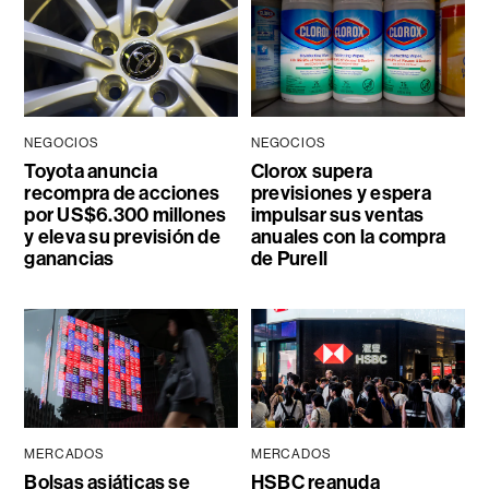
NEGOCIOS
NEGOCIOS
Toyota anuncia
Clorox supera
recompra de acciones
previsiones y espera
por US$6.300 millones
impulsar sus ventas
y eleva su previsión de
anuales con la compra
ganancias
de Purell
MERCADOS
MERCADOS
Bolsas asiáticas se
HSBC reanuda