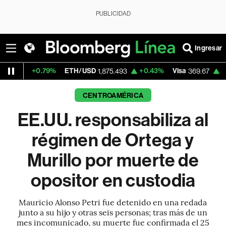
PUBLICIDAD
Ingresar
79%
ETH/USD
+0.43%
Visa
+1.09%
Merc
1,875.493
369.67
CENTROAMÉRICA
EE.UU. responsabiliza al
régimen de Ortega y
Murillo por muerte de
opositor en custodia
Mauricio Alonso Petri fue detenido en una redada
junto a su hijo y otras seis personas; tras más de un
mes incomunicado, su muerte fue confirmada el 25