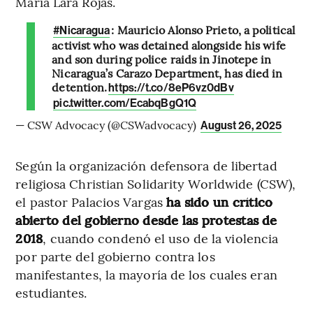
María Lara Rojas.
: Mauricio Alonso Prieto, a political
#Nicaragua
activist who was detained alongside his wife
and son during police raids in Jinotepe in
Nicaragua’s Carazo Department, has died in
detention.
https://t.co/8eP6vz0dBv
pic.twitter.com/EcabqBgQ1Q
— CSW Advocacy (@CSWadvocacy)
August 26, 2025
Según la organización defensora de libertad
religiosa Christian Solidarity Worldwide
(CSW),
el pastor Palacios Vargas
ha sido un crítico
abierto del gobierno desde las protestas de
2018
, cuando condenó el uso de la violencia
por parte del gobierno contra los
manifestantes, la mayoría de los cuales eran
estudiantes.