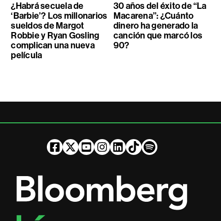
¿Habrá secuela de
30 años del éxito de “La
‘Barbie’? Los millonarios
Macarena”: ¿Cuánto
sueldos de Margot
dinero ha generado la
Robbie y Ryan Gosling
canción que marcó los
complican una nueva
90?
película