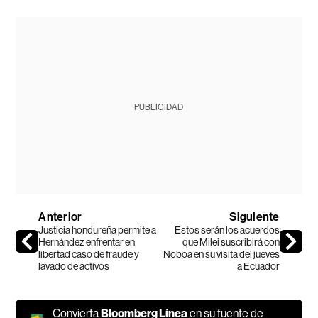
PUBLICIDAD
Anterior
Siguiente
Justicia hondureña permite a
Estos serán los acuerdos
Hernández enfrentar en
que Milei suscribirá con
libertad caso de fraude y
Noboa en su visita del jueves
lavado de activos
a Ecuador
Convierta
Bloomberg Línea
en su fuente de