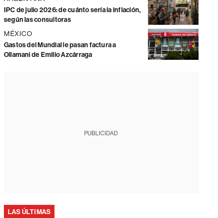
IPC de julio 2026: de cuánto sería la inflación,
según las consultoras
MÉXICO
Gastos del Mundial le pasan factura a
Ollamani de Emilio Azcárraga
PUBLICIDAD
LAS ÚLTIMAS