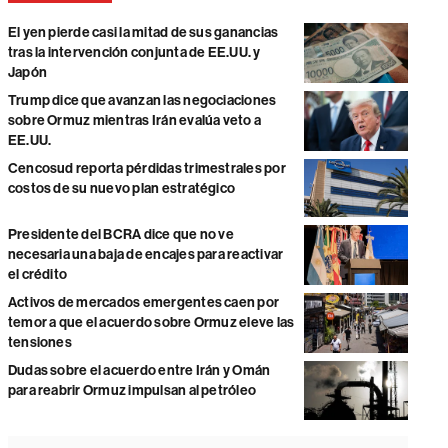
El yen pierde casi la mitad de sus ganancias
tras la intervención conjunta de EE.UU. y
Japón
Trump dice que avanzan las negociaciones
sobre Ormuz mientras Irán evalúa veto a
EE.UU.
Cencosud reporta pérdidas trimestrales por
costos de su nuevo plan estratégico
Presidente del BCRA dice que no ve
necesaria una baja de encajes para reactivar
el crédito
Activos de mercados emergentes caen por
temor a que el acuerdo sobre Ormuz eleve las
tensiones
Dudas sobre el acuerdo entre Irán y Omán
para reabrir Ormuz impulsan al petróleo