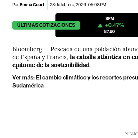
Por
Emma Court
28 de febrero, 2026 | 05:08 PM
SFM
+0.47%
ÚLTIMAS
COTIZACIONES
87.60
Bloomberg — Pescada de una población abunda
de España y Francia,
la caballa atlántica en 
epítome de la sostenibilidad
.
Ver más:
El cambio climático y los recortes pres
Sudamérica
PUBLIC