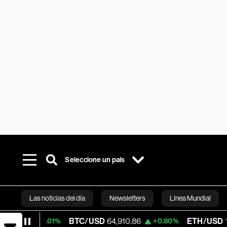
Seleccione un país
Las noticias del día
Newsletters
Línea Mundial
BTC/USD
64,910.86
ETH/USD
1,912.683
+0.01%
+0.80%
Bloomberg 