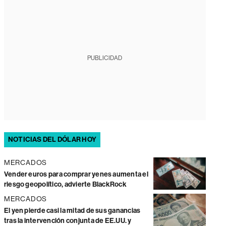
PUBLICIDAD
NOTICIAS DEL DÓLAR HOY
MERCADOS
Vender euros para comprar yenes aumenta el
riesgo geopolítico, advierte BlackRock
MERCADOS
El yen pierde casi la mitad de sus ganancias
tras la intervención conjunta de EE.UU. y