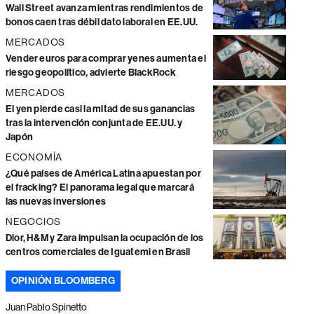
Wall Street avanza mientras rendimientos de
bonos caen tras débil dato laboral en EE.UU.
MERCADOS
Vender euros para comprar yenes aumenta el
riesgo geopolítico, advierte BlackRock
MERCADOS
El yen pierde casi la mitad de sus ganancias
tras la intervención conjunta de EE.UU. y
Japón
ECONOMÍA
¿Qué países de América Latina apuestan por
el fracking? El panorama legal que marcará
las nuevas inversiones
NEGOCIOS
Dior, H&M y Zara impulsan la ocupación de los
centros comerciales de Iguatemi en Brasil
OPINIÓN BLOOMBERG
Juan Pablo Spinetto