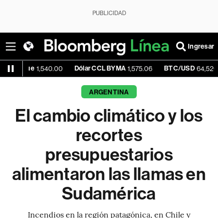
PUBLICIDAD
Ingresar
Blue
Dólar CCL BYMA
BTC/USD
-
1,540.00
1,575.06
64,526.91
ARGENTINA
El cambio climático y los
recortes
presupuestarios
alimentaron las llamas en
Sudamérica
Incendios en la región patagónica, en Chile y