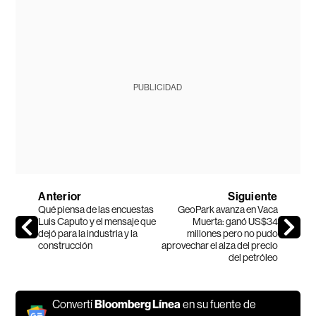
PUBLICIDAD
Anterior
Siguiente
Qué piensa de las encuestas
GeoPark avanza en Vaca
Luis Caputo y el mensaje que
Muerta: ganó US$34
dejó para la industria y la
millones pero no pudo
construcción
aprovechar el alza del precio
del petróleo
Convertí
Bloomberg Línea
en su fuente de