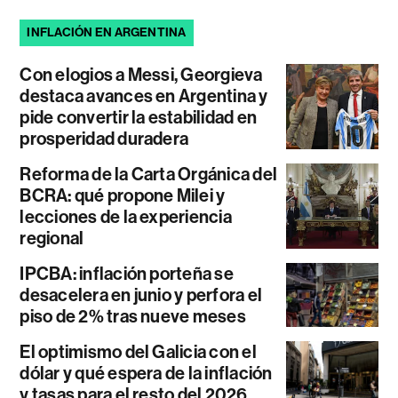
INFLACIÓN EN ARGENTINA
Con elogios a Messi, Georgieva
destaca avances en Argentina y
pide convertir la estabilidad en
prosperidad duradera
Reforma de la Carta Orgánica del
BCRA: qué propone Milei y
lecciones de la experiencia
regional
IPCBA: inflación porteña se
desacelera en junio y perfora el
piso de 2% tras nueve meses
El optimismo del Galicia con el
dólar y qué espera de la inflación
y tasas para el resto del 2026