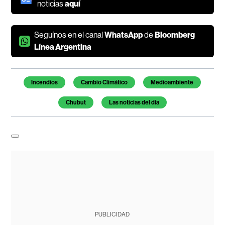
noticias
aquí
Seguínos en el canal
WhatsApp
de
Bloomberg
Línea Argentina
Temas de este artículo
Incendios
Cambio Climático
Medioambiente
Chubut
Las noticias del día
PUBLICIDAD