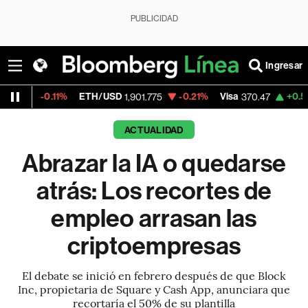
PUBLICIDAD
Ingresar
ETH/USD
-0.21%
Visa
+0.52%
MercadoLib
1,901.775
370.47
ACTUALIDAD
Abrazar la IA o quedarse
atrás: Los recortes de
empleo arrasan las
criptoempresas
El debate se inició en febrero después de que Block
Inc, propietaria de Square y Cash App, anunciara que
recortaría el 50% de su plantilla