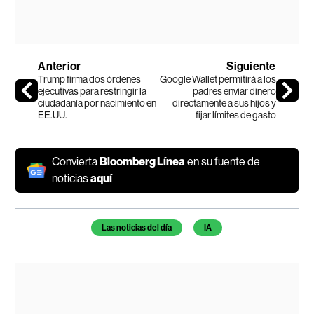
Anterior
Siguiente
Trump firma dos órdenes
Google Wallet permitirá a los
ejecutivas para restringir la
padres enviar dinero
ciudadanía por nacimiento en
directamente a sus hijos y
EE.UU.
fijar límites de gasto
Convierta
Bloomberg Línea
en su fuente de
noticias
aquí
Temas de este artículo
Las noticias del día
IA