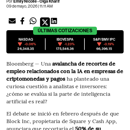
Por
Emily Nicolle - Olga Kharif
09 de mayo, 2026 | 11:11 AM
ÚLTIMAS
COTIZACIONES
NASDAQ
IBOVESPA
S&P/BMV IPC
-0.06%
-1.23%
-0.19%
26,348.35
175,546.36
66,396.15
Bloomberg — Una
avalancha de recortes de
empleo relacionados con la IA en empresas de
criptomonedas y pagos
ha planteado una
curiosa cuestión a analistas e inversores:
¿cómo se evalúa si la parte de inteligencia
artificial es real?
El debate se inició en febrero después de que
Block Inc, propietaria de Square y Cash App,
anunciara que recortaría el
50% de su