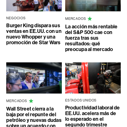
NEGOCIOS
MERCADOS
Burger King dispara sus
La acción más rentable
ventas en EE.UU. con un
del S&P 500 cae con
nuevo Whopper y una
fuerza tras sus
promoción de Star Wars
resultados: qué
preocupa al mercado
ESTADOS UNIDOS
MERCADOS
Productividad laboral de
Wall Street cierra a la
EE.UU. acelera más de
baja por el repunte del
lo esperado en el
petróleo y nuevas dudas
segundo trimestre
sobre un acuerdo con