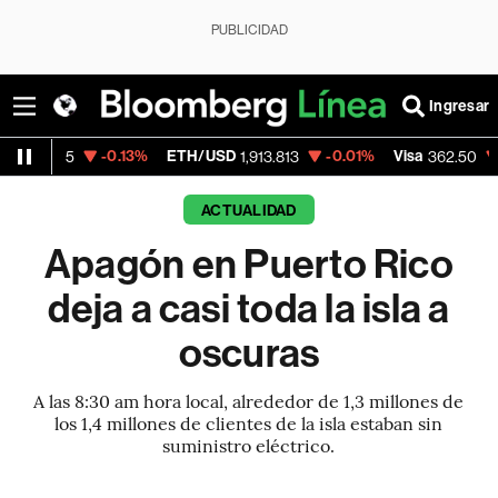
PUBLICIDAD
Ingresar
-0.13%
ETH/USD
-0.01%
Visa
-2.15%
M
1,913.813
362.50
ACTUALIDAD
Apagón en Puerto Rico
deja a casi toda la isla a
oscuras
A las 8:30 am hora local, alrededor de 1,3 millones de
los 1,4 millones de clientes de la isla estaban sin
suministro eléctrico.