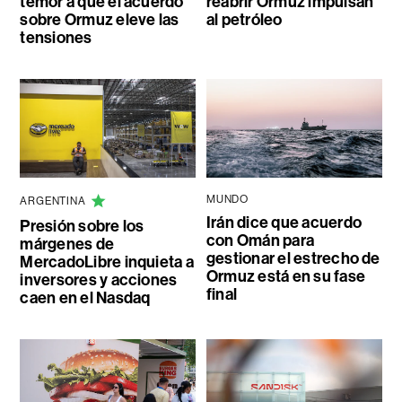
temor a que el acuerdo
reabrir Ormuz impulsan
sobre Ormuz eleve las
al petróleo
tensiones
MUNDO
ARGENTINA
Irán dice que acuerdo
Presión sobre los
con Omán para
márgenes de
gestionar el estrecho de
MercadoLibre inquieta a
Ormuz está en su fase
inversores y acciones
final
caen en el Nasdaq