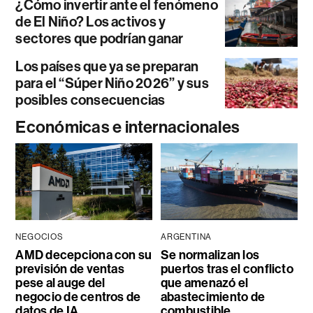
¿Cómo invertir ante el fenómeno
de El Niño? Los activos y
sectores que podrían ganar
Los países que ya se preparan
para el “Súper Niño 2026” y sus
posibles consecuencias
Económicas e internacionales
NEGOCIOS
ARGENTINA
AMD decepciona con su
Se normalizan los
previsión de ventas
puertos tras el conflicto
pese al auge del
que amenazó el
negocio de centros de
abastecimiento de
datos de IA
combustible