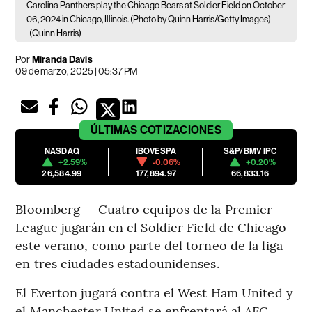
Carolina Panthers play the Chicago Bears at Soldier Field on October
06, 2024 in Chicago, Illinois. (Photo by Quinn Harris/Getty Images)
(Quinn Harris)
Por
Miranda Davis
09 de marzo, 2025 | 05:37 PM
ÚLTIMAS
COTIZACIONES
NASDAQ
IBOVESPA
S&P/BMV IPC
+2.59%
-0.06%
+0.20%
26,584.99
177,894.97
66,833.16
Bloomberg — Cuatro equipos de la Premier
League jugarán en el Soldier Field de Chicago
este verano, como parte del torneo de la liga
en tres ciudades estadounidenses.
El Everton jugará contra el West Ham United y
el Manchester United se enfrentará al AFC