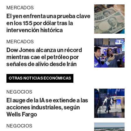
MERCADOS
El yen enfrenta una prueba clave
en los 155 por dólar tras la
intervención histórica
MERCADOS
Dow Jones alcanza un récord
mientras cae el petróleo por
señales de alivio desde Irán
OTRAS NOTICIAS ECONÓMICAS
NEGOCIOS
El auge de la IA se extiende a las
acciones industriales, según
Wells Fargo
NEGOCIOS