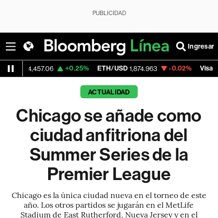
PUBLICIDAD
Ingresar
+0.25%
ETH/USD
-0.02%
Visa
,457.06
1,874.963
369.59
ACTUALIDAD
Chicago se añade como
ciudad anfitriona del
Summer Series de la
Premier League
Chicago es la única ciudad nueva en el torneo de este
año. Los otros partidos se jugarán en el MetLife
Stadium de East Rutherford, Nueva Jersey y en el