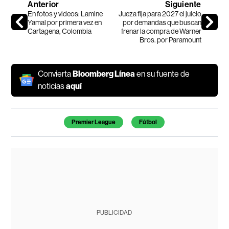
Anterior
Siguiente
En fotos y videos: Lamine
Jueza fija para 2027 el juicio
Yamal por primera vez en
por demandas que buscan
Cartagena, Colombia
frenar la compra de Warner
Bros. por Paramount
Convierta
Bloomberg Línea
en su fuente de
noticias
aquí
Temas de este artículo
Premier League
Fútbol
PUBLICIDAD