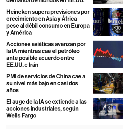
demanda de híbridos en EE.UU.
Heineken supera previsiones por
crecimiento en Asia y África
pese al débil consumo en Europa
y América
Acciones asiáticas avanzan por
la IA mientras cae el petróleo
ante posible acuerdo entre
EE.UU. e Irán
PMI de servicios de China cae a
su nivel más bajo en casi dos
años
El auge de la IA se extiende a las
acciones industriales, según
Wells Fargo