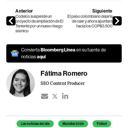
Anterior
Siguiente
Codelco suspende un
El peso colombiano dejaría
proyecto de ampliación de El
de caer y ahora apuntará
Teniente por un nuevo riesgo
hacia los COP$3.500
sísmico
Convierta
Bloomberg Línea
en su fuente de
noticias
aquí
Fátima Romero
SEO Content Producer
Temas de este artículo
Las noticias del día
Mundial 2026
Fútbol