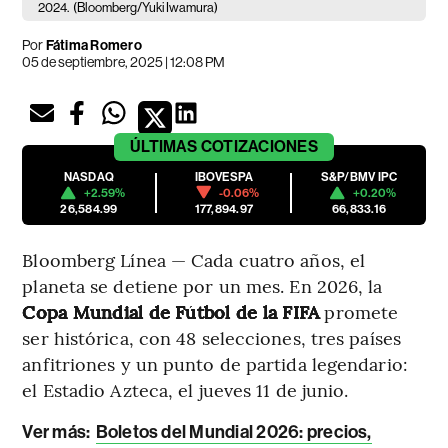
2024.
(Bloomberg/Yuki Iwamura)
Por
Fátima Romero
05 de septiembre, 2025 | 12:08 PM
ÚLTIMAS
COTIZACIONES
NASDAQ
IBOVESPA
S&P/BMV IPC
+2.59%
-0.06%
+0.20%
26,584.99
177,894.97
66,833.16
Bloomberg Línea — Cada cuatro años, el
planeta se detiene por un mes. En 2026, la
Copa Mundial de Fútbol de la FIFA
promete
ser histórica, con 48 selecciones, tres países
anfitriones y un punto de partida legendario:
el Estadio Azteca, el jueves 11 de junio.
Ver más:
Boletos del Mundial 2026: precios,