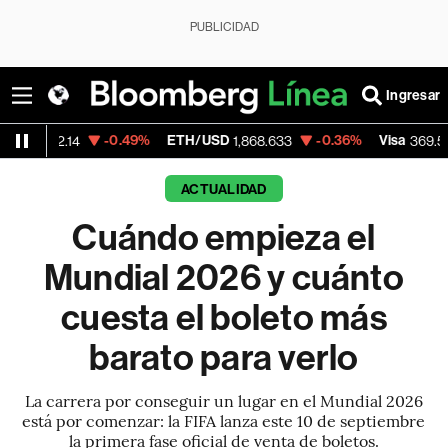
PUBLICIDAD
Ingresar
-0.49%
ETH/USD
-0.36%
Visa
+1.07%
4
1,868.633
369.59
ACTUALIDAD
Cuándo empieza el
Mundial 2026 y cuánto
cuesta el boleto más
barato para verlo
La carrera por conseguir un lugar en el Mundial 2026
está por comenzar: la FIFA lanza este 10 de septiembre
la primera fase oficial de venta de boletos.