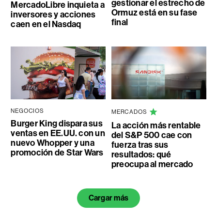
gestionar el estrecho de
MercadoLibre inquieta a
Ormuz está en su fase
inversores y acciones
final
caen en el Nasdaq
NEGOCIOS
MERCADOS
Burger King dispara sus
La acción más rentable
ventas en EE.UU. con un
del S&P 500 cae con
nuevo Whopper y una
fuerza tras sus
promoción de Star Wars
resultados: qué
preocupa al mercado
Cargar más