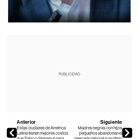
PUBLICIDAD
Anterior
Siguiente
Estas ciudades de América
Madres negras con hijos
Latina tienen mejores costos
pequeños abandonan el
que Tokio o Singapur para
mercado laboral a un ritmo