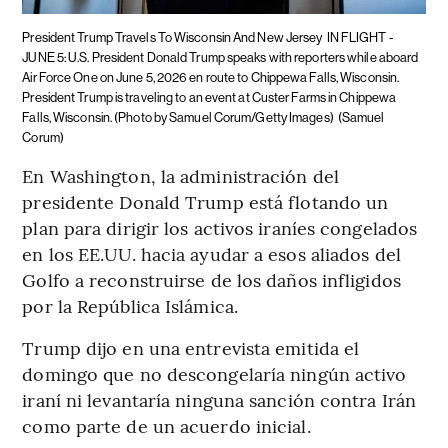
President Trump Travels To Wisconsin And New Jersey
IN FLIGHT -
JUNE 5: U.S. President Donald Trump speaks with reporters while aboard
Air Force One on June 5, 2026 en route to Chippewa Falls, Wisconsin.
President Trump is traveling to an event at Custer Farms in Chippewa
Falls, Wisconsin. (Photo by Samuel Corum/Getty Images)
(Samuel
Corum)
En Washington, la administración del
presidente Donald Trump está flotando un
plan para dirigir los activos iraníes congelados
en los EE.UU. hacia ayudar a esos aliados del
Golfo a reconstruirse de los daños infligidos
por la República Islámica.
Trump dijo en una entrevista emitida el
domingo que no descongelaría ningún activo
iraní ni levantaría ninguna sanción contra Irán
como parte de un acuerdo inicial.