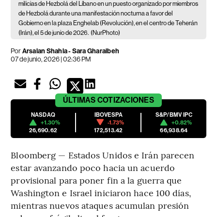
milicias de Hezbolá del Líbano en un puesto organizado por miembros
de Hezbolá durante una manifestación nocturna a favor del
Gobierno en la plaza Enghelab (Revolución), en el centro de Teherán
(Irán), el 5 de junio de 2026.
(NurPhoto)
Por
Arsalan Shahla - Sara Gharaibeh
07 de junio, 2026 | 02:36 PM
ÚLTIMAS
COTIZACIONES
NASDAQ
IBOVESPA
S&P/BMV IPC
+1.30%
-1.73%
+0.82%
26,690.62
172,513.42
66,938.64
Bloomberg — Estados Unidos e Irán parecen
estar avanzando poco hacia un acuerdo
provisional para poner fin a la guerra que
Washington e Israel iniciaron hace 100 días,
mientras nuevos ataques acumulan presión