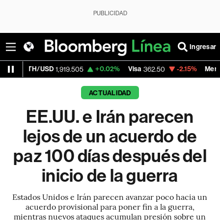
PUBLICIDAD
Ingresar
SD
+0.02%
Visa
-2.15%
MercadoLibre
1,919.505
362.50
1,821
ACTUALIDAD
EE.UU. e Irán parecen
lejos de un acuerdo de
paz 100 días después del
inicio de la guerra
Estados Unidos e Irán parecen avanzar poco hacia un
acuerdo provisional para poner fin a la guerra,
mientras nuevos ataques acumulan presión sobre un